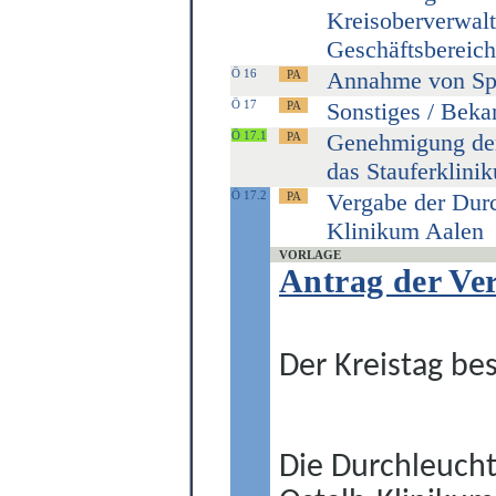
Kreisoberverwalt
Geschäftsbereic
Ö 16
Annahme von Sp
Ö 17
Sonstiges / Bek
Ö 17.1
Genehmigung der
das Stauferklini
Ö 17.2
Vergabe der Dur
Klinikum Aalen
VORLAGE
Antrag der Ve
Der Kreistag bes
Die Durchleucht