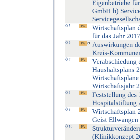
Eigenbetriebe fü
GmbH b) Service
Servicegesellsch
Ö 5
Wirtschaftsplan 
für das Jahr 201
Ö 6
Auswirkungen de
Kreis-Kommune
Ö 7
Verabschiedung 
Haushaltsplans 2
Wirtschaftspläne
Wirtschaftsjahr 
Ö 8
Feststellung des 
Hospitalstiftung
Ö 9
Wirtschaftsplan 
Geist Ellwangen
Ö 10
Strukturveränder
(Klinikkonzept 2