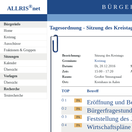
®
BÜRGE
ALLRIS
net
Bürgerinfo
Tagesordnung - Sitzung des Kreist
Home
Kreistag
Ausschüsse
Fraktionen & Gruppen
Bezeichnung:
Sitzung des Kreistags
Sitzungen
Gremium:
Kreistag
Kalender
Datum:
Di, 20.12.2016
S
Übersicht
Zeit:
15:00 - 17:20
A
Vorlagen
Raum:
Großer Sitzungssaal
Ort:
Kreishaus in Aalen
Übersicht
Recherche
TOP
Betreff
Textrecherche
Ö 1
Eröffnung und B
Ö 2
Bürgerfragestun
Ö 3
Feststellung des
Ö 4
Wirtschaftspläne 