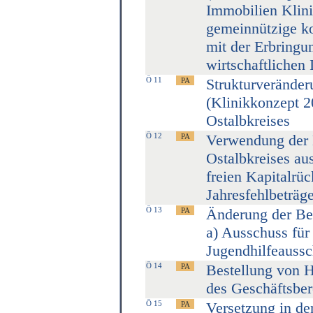
Immobilien Klini
gemeinnützige ko
mit der Erbringu
wirtschaftlichen 
Ö 11
Strukturveränder
(Klinikkonzept 2
Ostalbkreises
Ö 12
Verwendung der 
Ostalbkreises au
freien Kapitalrü
Jahresfehlbeträg
Ö 13
Änderung der Be
a) Ausschuss für
Jugendhilfeaussc
Ö 14
Bestellung von H
des Geschäftsbe
Ö 15
Versetzung in d