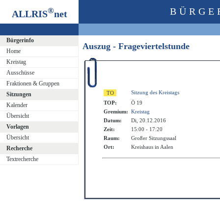
®
BÜRGE
ALLRIS
net
Bürgerinfo
Auszug - Frageviertelstunde
Home
Kreistag
Ausschüsse
Fraktionen & Gruppen
Sitzung des Kreistags
Sitzungen
TOP:
Ö 19
Kalender
Gremium:
Kreistag
Übersicht
Datum:
Di, 20.12.2016
Vorlagen
Zeit:
15:00 - 17:20
Übersicht
Raum:
Großer Sitzungssaal
Ort:
Kreishaus in Aalen
Recherche
Textrecherche