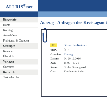
®
ALLRIS
net
Bürgerinfo
Auszug - Anfragen der Kreistagsmi
Home
Kreistag
Ausschüsse
Fraktionen & Gruppen
Sitzung des Kreistags
Sitzungen
TOP:
Ö 18
Kalender
Gremium:
Kreistag
Übersicht
Datum:
Di, 20.12.2016
Vorlagen
Zeit:
15:00 - 17:20
Übersicht
Raum:
Großer Sitzungssaal
Ort:
Kreishaus in Aalen
Recherche
Textrecherche