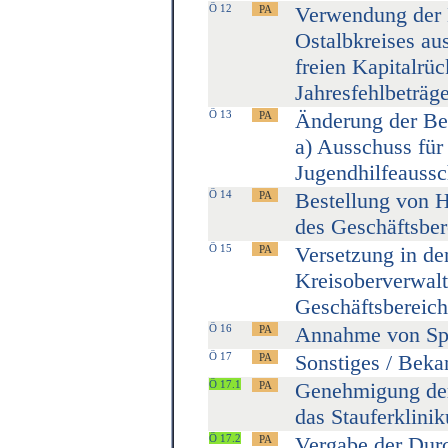
Ö 12
Verwendung der 
Ostalbkreises au
freien Kapitalrü
Jahresfehlbeträg
Ö 13
Änderung der Be
a) Ausschuss für
Jugendhilfeaussc
Ö 14
Bestellung von H
des Geschäftsbe
Ö 15
Versetzung in d
Kreisoberverwalt
Geschäftsbereic
Ö 16
Annahme von Sp
Ö 17
Sonstiges / Bek
Ö 17.1
Genehmigung der
das Stauferklini
Ö 17.2
Vergabe der Dur