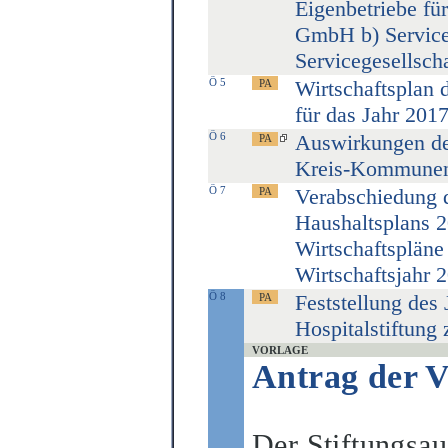
Eigenbetriebe fü
GmbH b) Service
Servicegesellsch
Ö 5
Wirtschaftsplan 
für das Jahr 201
Ö 6
Auswirkungen de
Kreis-Kommune
Ö 7
Verabschiedung 
Haushaltsplans 2
Wirtschaftspläne
Wirtschaftsjahr 
Ö 8
Feststellung des 
Hospitalstiftung
VORLAGE
Antrag der 
Der Stiftungsau