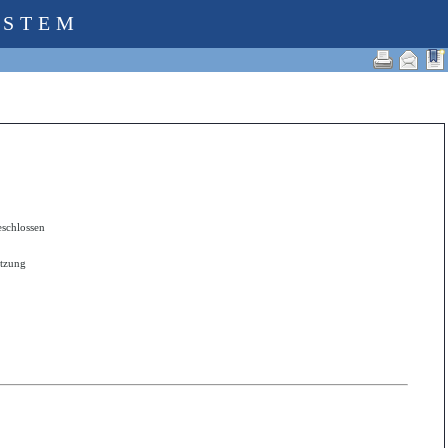
YSTEM
eschlossen
itzung