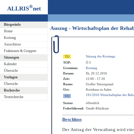
®
ALLRIS
net
Bürgerinfo
Auszug - Wirtschaftsplan der Reha
Home
Kreistag
Ausschüsse
Fraktionen & Gruppen
Sitzung des Kreistags
Sitzungen
TOP:
Ö 5
Kalender
Gremium:
Kreistag
Übersicht
Datum:
Di, 20.12.2016
Vorlagen
Zeit:
15:00 - 17:20
Übersicht
Raum:
Großer Sitzungssaal
Ort:
Kreishaus in Aalen
Recherche
191/2016 Wirtschaftsplan der Reha
Textrecherche
Status:
öffentlich
Federführend:
Ostalb-Klinikum
Beschluss
Der Antrag der Verwalt
ung wird ei