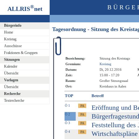
®
BÜRGE
ALLRIS
net
Bürgerinfo
Tagesordnung - Sitzung des Kreist
Home
Kreistag
Ausschüsse
Fraktionen & Gruppen
Bezeichnung:
Sitzung des Kreistags
Sitzungen
Gremium:
Kreistag
Kalender
Datum:
Di, 20.12.2016
S
Übersicht
Zeit:
15:00 - 17:20
A
Vorlagen
Raum:
Großer Sitzungssaal
Ort:
Kreishaus in Aalen
Übersicht
Recherche
TOP
Betreff
Textrecherche
Ö 1
Eröffnung und B
Ö 2
Bürgerfragestun
Ö 3
Feststellung des
Ö 4
Wirtschaftspläne 