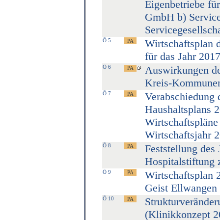
Eigenbetriebe fü
GmbH b) Service
Servicegesellsch
Ö 5
Wirtschaftsplan 
für das Jahr 201
Ö 6
Auswirkungen de
Kreis-Kommune
Ö 7
Verabschiedung 
Haushaltsplans 2
Wirtschaftspläne
Wirtschaftsjahr 
Ö 8
Feststellung des 
Hospitalstiftung
Ö 9
Wirtschaftsplan 
Geist Ellwangen
Ö 10
Strukturveränder
(Klinikkonzept 2