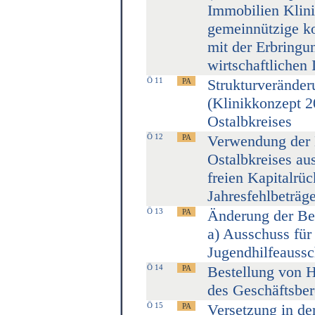
Immobilien Klini
gemeinnützige ko
mit der Erbringu
wirtschaftlichen 
Ö 11
Strukturveränder
(Klinikkonzept 2
Ostalbkreises
Ö 12
Verwendung der 
Ostalbkreises au
freien Kapitalrü
Jahresfehlbeträg
Ö 13
Änderung der Be
a) Ausschuss für
Jugendhilfeaussc
Ö 14
Bestellung von H
des Geschäftsbe
Ö 15
Versetzung in d