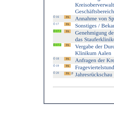
Kreisoberverwalt
Geschäftsbereic
Ö 16
Annahme von Sp
Ö 17
Sonstiges / Bek
Ö 17.1
Genehmigung der
das Stauferklini
Ö 17.2
Vergabe der Dur
Klinikum Aalen
Ö 18
Anfragen der Kre
Ö 19
Frageviertelstun
Ö 20
Jahresrückschau