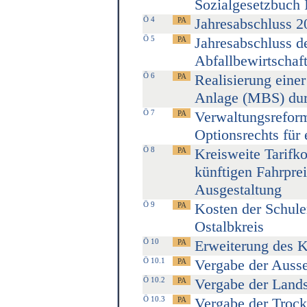
Sozialgesetzbuch 
Ö 4
Jahresabschluss 2
Ö 5
Jahresabschluss de
Abfallbewirtschaf
Ö 6
Realisierung eine
Anlage (MBS) du
Ö 7
Verwaltungsreform
Optionsrechts für
Ö 8
Kreisweite Tarifk
künftigen Fahrprei
Ausgestaltung
Ö 9
Kosten der Schule
Ostalbkreis
Ö 10
Erweiterung des K
Ö 10.1
Vergabe der Auss
Ö 10.2
Vergabe der Lands
Ö 10.3
Vergabe der Troc