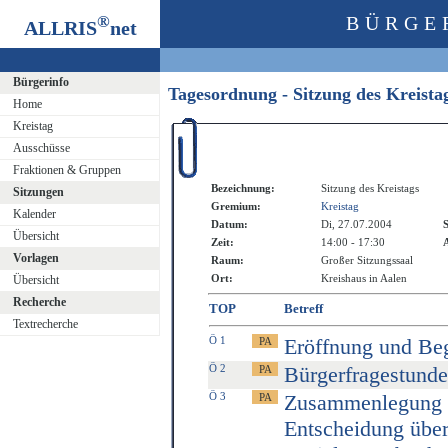
®
BÜRGE
ALLRIS
net
Bürgerinfo
Tagesordnung - Sitzung des Kreist
Home
Kreistag
Ausschüsse
Fraktionen & Gruppen
Bezeichnung:
Sitzung des Kreistags
Sitzungen
Gremium:
Kreistag
Kalender
Datum:
Di, 27.07.2004
S
Übersicht
Zeit:
14:00 - 17:30
A
Vorlagen
Raum:
Großer Sitzungssaal
Ort:
Kreishaus in Aalen
Übersicht
Recherche
TOP
Betreff
Textrecherche
Ö 1
Eröffnung und Be
Ö 2
Bürgerfragestunde
Ö 3
Zusammenlegung vo
Entscheidung übe