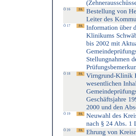
(Zehnerausschüsse
Ö 16
Bestellung von He
Leiter des Kommu
Ö 17
Information über 
Klinikums Schwäb
bis 2002 mit Aktua
Gemeindeprüfungs
Stellungnahmen d
Prüfungsbemerkun
Ö 18
Virngrund-Klinik 
wesentlichen Inhal
Gemeindeprüfungs
Geschäftsjahre 19
2000 und den Absc
Ö 19
Neuwahl des Kreis
nach § 24 Abs. 1
Ö 20
Ehrung von Kreisr