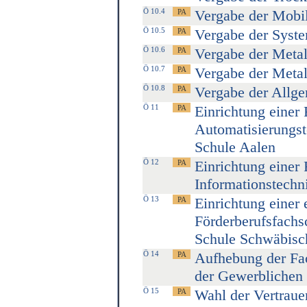
Ö 10.4
Vergabe der Mobi
Ö 10.5
Vergabe der Syst
Ö 10.6
Vergabe der Metal
Ö 10.7
Vergabe der Metal
Ö 10.8
Vergabe der Allge
Ö 11
Einrichtung einer
Automatisierungst
Schule Aalen
Ö 12
Einrichtung einer
Informationstechn
Ö 13
Einrichtung einer 
Förderberufsfachs
Schule Schwäbis
Ö 14
Aufhebung der Fac
der Gewerblichen
Ö 15
Wahl der Vertraue