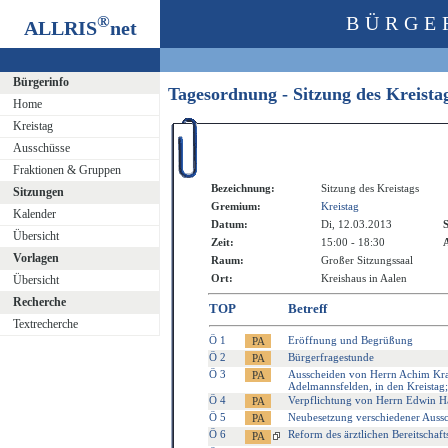
®
BÜRGE
ALLRIS
net
Bürgerinfo
Tagesordnung - Sitzung des Kreist
Home
Kreistag
Ausschüsse
Fraktionen & Gruppen
Bezeichnung:
Sitzung des Kreistags
Sitzungen
Gremium:
Kreistag
Kalender
Datum:
Di, 12.03.2013
S
Übersicht
Zeit:
15:00 - 18:30
A
Vorlagen
Raum:
Großer Sitzungssaal
Ort:
Kreishaus in Aalen
Übersicht
Recherche
TOP
Betreff
Textrecherche
Ö 1
Eröffnung und Begrüßung
Ö 2
Bürgerfragestunde
Ö 3
Ausscheiden von Herrn Achim Kra
Adelmannsfelden, in den Kreistag
Ö 4
Verpflichtung von Herrn Edwin Ha
Ö 5
Neubesetzung verschiedener Auss
Ö 6
Reform des ärztlichen Bereitschaft