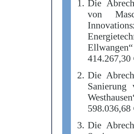
Die Abrec
von Masc
Innovati
Energietec
Ellwange
414.267,30 
Die Abrec
Sanierung 
Westhause
598.036,68 
Die Abrec