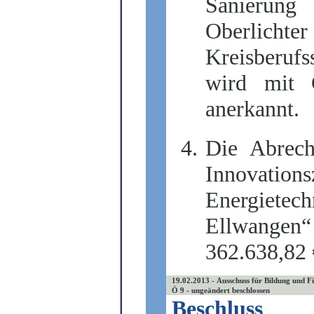
Sanierung
Oberlich
Kreisberu
wird mit 
anerkannt.
Die Abrec
Innovati
Energietec
Ellwange
362.638,82 
19.02.2013 - Ausschuss für Bildung und F
Ö 9 - ungeändert beschlossen
Beschluss