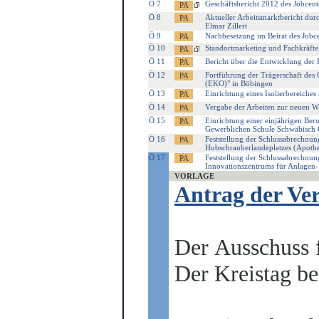
Ö 7
Geschäftsbericht 2012 des Jobcent
Ö 8
Aktueller Arbeitsmarktbericht dur
Elmar Zillert
Ö 9
Nachbesetzung im Beirat des Jobce
Ö 10
Standortmarketing und Fachkräft
Ö 11
Bericht über die Entwicklung der 
Ö 12
Fortführung der Trägerschaft des 
(EKO)" in Böbingen
Ö 13
Einrichtung eines Isolierbereiche
Ö 14
Vergabe der Arbeiten zur neuen 
Ö 15
Einrichtung einer einjährigen Ber
Gewerblichen Schule Schwäbisch
Ö 16
Feststellung der Schlussabrechn
Hubschrauberlandeplatzes (Apoth
Ö 17
Feststellung der Schlussabrechnu
Innovationszentrums für Anlagen-
VORLAGE
Antrag der Ve
Der Ausschuss 
Der Kreistag be