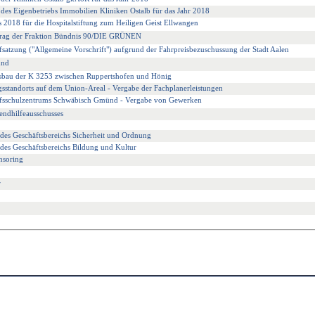
e des Eigenbetriebs Immobilien Kliniken Ostalb für das Jahr 2018
es 2018 für die Hospitalstiftung zum Heiligen Geist Ellwangen
ntrag der Fraktion Bündnis 90/DIE GRÜNEN
atzung ("Allgemeine Vorschrift") aufgrund der Fahrpreisbezuschussung der Stadt Aalen
und
usbau der K 3253 zwischen Ruppertshofen und Hönig
sstandorts auf dem Union-Areal - Vergabe der Fachplanerleistungen
ufsschulzentrums Schwäbisch Gmünd - Vergabe von Gewerken
endhilfeausschusses
 des Geschäftsbereichs Sicherheit und Ordnung
 des Geschäftsbereichs Bildung und Kultur
nsoring
r