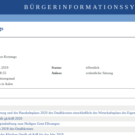
BÜRGERINFORMATIONSS
ags
es Kreistags
2.2019
Status:
öffentlich
18:55
Anlass:
ordentliche Sitzung
itzungssaal
 in Aalen
ung und des Haushaltsplans 2020 des Ostalbkreises einschließlich des Wirtschaftsplans des Eige
talb gkAöR 2020
pitalstiftung zum Heiligen Geist Ellwangen
s 2018 des Ostalbkreises
e der Kliniken Ostalb gkAöR für das Jahr 2018