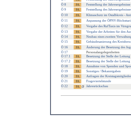
Ö 8
Feststellung der Jahresergebniss
Ö 9
Feststellung des Jahresergebniss
Ö 10
Klimaschutz im Ostalbkreis - A
Ö 11
Anpassung der ÖPNV-Höchsttarifs
Ö 12
Vergabe des RufTaxis im Virngr
Ö 13
Vergabe der Arbeiten für den A
Ö 14
Neubau eines zweiten Verwaltung
Ö 15
Gebäudesanierung des Kreisber
Ö 16
Änderung der Besetzung des Jug
Ö 17
Personalangelegenheiten
Ö 17.1
Besetzung der Stelle der Leitung
Ö 17.2
Besetzung der Stelle der Leitung
Ö 18
Annahme von Spenden und Spo
Ö 19
Sonstiges / Bekanntgaben
Ö 20
Anfragen der Kreistagsmitgliede
Ö 21
Frageviertelstunde
Ö 22
Jahresrückschau