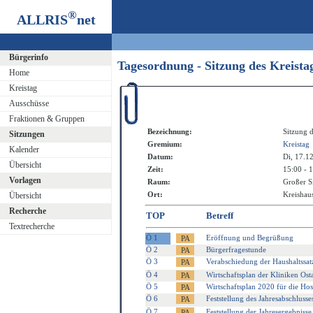
®
ALLRIS
net
Bürgerinfo
Tagesordnung - Sitzung des Kreist
Home
Kreistag
Ausschüsse
Fraktionen & Gruppen
Bezeichnung:
Sitzung d
Sitzungen
Gremium:
Kreistag
Kalender
Datum:
Di, 17.1
Übersicht
Zeit:
15:00 - 
Vorlagen
Raum:
Großer S
Ort:
Kreishaus
Übersicht
Recherche
TOP
Betreff
Textrecherche
Ö 1
Eröffnung und Begrüßung
Ö 2
Bürgerfragestunde
Ö 3
Verabschiedung der Haushaltssatz
Ö 4
Wirtschaftsplan der Kliniken Os
Ö 5
Wirtschaftsplan 2020 für die Hos
Ö 6
Feststellung des Jahresabschlusse
Ö 7
Feststellung der Jahresergebniss