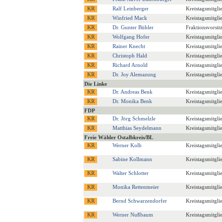
Ralf Leinberger
Kreistagsmitgli
Winfried Mack
Kreistagsmitgli
Dr. Gunter Bühler
Fraktionsvorsitz
Wolfgang Hofer
Kreistagsmitgli
Rainer Knecht
Kreistagsmitgli
Christoph Hald
Kreistagsmitgli
Richard Arnold
Kreistagsmitgli
Dr. Joy Alemazung
Kreistagsmitgli
Die Linke
Dr. Andreas Benk
Kreistagsmitgli
Dr. Monika Benk
Kreistagsmitgli
FDP
Dr. Jörg Schmelzle
Kreistagsmitgli
Matthias Seydelmann
Kreistagsmitgli
Freie Wähler Ostalbkreis/BL
Werner Kolb
Kreistagsmitgli
Sabine Kollmann
Kreistagsmitgli
Walter Schlotter
Kreistagsmitgli
Monika Rettenmeier
Kreistagsmitgli
Bernd Schwarzendorfer
Kreistagsmitgli
Werner Nußbaum
Kreistagsmitgli