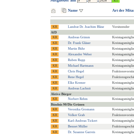
Mitglieder am
.
.
Name
Art der Mita
Landrat Dr. Joachim Bläse
Vorsitzender
AfD
Andreas Grimm
Kreistagsmitgli
Dr. Frank Gläser
Kreistagsmitgli
Martin Bühr
Kreistagsmitgli
Alexander Weber
Kreistagsmitgli
Ruben Rupp
Kreistagsmitgli
Michael Hartmann
Kreistagsmitgli
Chris Hegel
Fraktionsvorsit
Rene Hegel
Fraktionsgeschä
Elke Kremer
Kreistagsmitgli
Andreas Lachnit
Kreistagsmitgli
Aktive Bürger
Norbert Rehm
Kreistagsmitgli
Bündnis 90/Die Grünen
Veronika Gromann
Kreistagsmitgli
Volker Grab
Fraktionsvorsit
Karl-Andreas Tickert
Kreistagsmitgli
Bennet Müller
Fraktionsgeschä
Dr. Susanne Garreis
Kreistagsmitgli