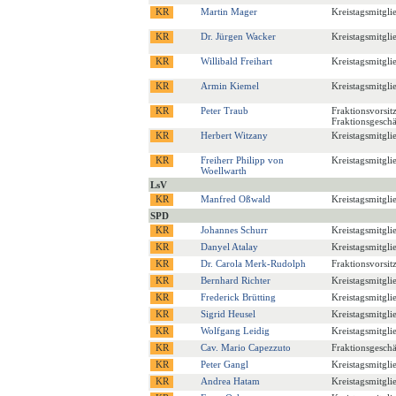
Martin Mager
Kreistagsmitgli
Dr. Jürgen Wacker
Kreistagsmitgli
Willibald Freihart
Kreistagsmitgli
Armin Kiemel
Kreistagsmitgli
Peter Traub
Fraktionsvorsit
Fraktionsgeschä
Herbert Witzany
Kreistagsmitgli
Freiherr Philipp von
Kreistagsmitgli
Woellwarth
LsV
Manfred Oßwald
Kreistagsmitgli
SPD
Johannes Schurr
Kreistagsmitgli
Danyel Atalay
Kreistagsmitgli
Dr. Carola Merk-Rudolph
Fraktionsvorsitz
Bernhard Richter
Kreistagsmitgli
Frederick Brütting
Kreistagsmitgli
Sigrid Heusel
Kreistagsmitgli
Wolfgang Leidig
Kreistagsmitgli
Cav. Mario Capezzuto
Fraktionsgeschä
Peter Gangl
Kreistagsmitgli
Andrea Hatam
Kreistagsmitgli