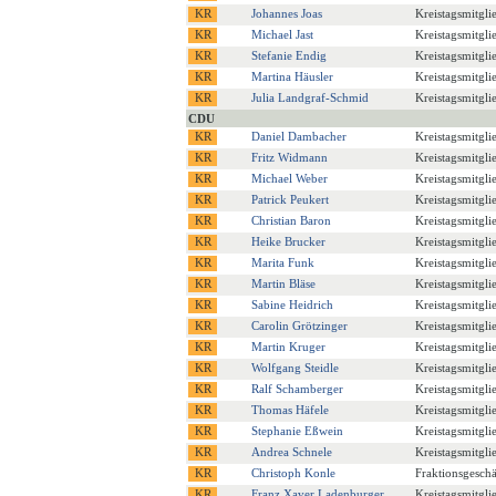
Johannes Joas
Kreistagsmitgli
Michael Jast
Kreistagsmitgli
Stefanie Endig
Kreistagsmitgli
Martina Häusler
Kreistagsmitgli
Julia Landgraf-Schmid
Kreistagsmitgli
CDU
Daniel Dambacher
Kreistagsmitgli
Fritz Widmann
Kreistagsmitgli
Michael Weber
Kreistagsmitgli
Patrick Peukert
Kreistagsmitgli
Christian Baron
Kreistagsmitgli
Heike Brucker
Kreistagsmitgli
Marita Funk
Kreistagsmitgli
Martin Bläse
Kreistagsmitgli
Sabine Heidrich
Kreistagsmitgli
Carolin Grötzinger
Kreistagsmitgli
Martin Kruger
Kreistagsmitgli
Wolfgang Steidle
Kreistagsmitgli
Ralf Schamberger
Kreistagsmitgli
Thomas Häfele
Kreistagsmitgli
Stephanie Eßwein
Kreistagsmitgli
Andrea Schnele
Kreistagsmitgli
Christoph Konle
Fraktionsgeschä
Franz Xaver Ladenburger
Kreistagsmitgli