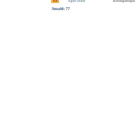
Egon Ocker
Kreistagsmitgli
Anzahl: 77