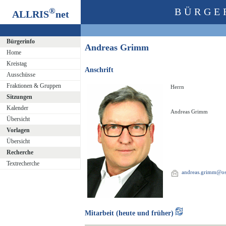
®
BÜRGE
ALLRIS
net
Bürgerinfo
Andreas Grimm
Home
Kreistag
Anschrift
Ausschüsse
Fraktionen & Gruppen
Herrn
Sitzungen
Kalender
Andreas Grimm
Übersicht
Vorlagen
Übersicht
Recherche
Textrecherche
andreas.grimm@ost
Mitarbeit (heute und früher)