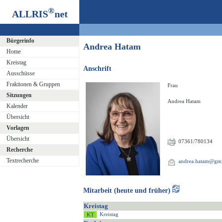
®
ALLRIS
net
Bürgerinfo
Andrea Hatam
Home
Kreistag
Anschrift
Ausschüsse
Fraktionen & Gruppen
Frau
Sitzungen
Andrea Hatam
Kalender
Übersicht
Vorlagen
Übersicht
07361/780134
Recherche
Textrecherche
andrea.hatam@gm
Mitarbeit (heute und früher)
Kreistag
Kreistag