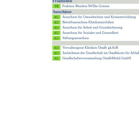
Fraktionen
Fraktion Bündnis 90/Die Grünen
Ausschüsse
Ausschuss für Umweltschutz und Kreisentwicklung
Betriebsausschuss Klinikimmobilien
Ausschuss für Arbeit und Grundsicherung
Ausschuss für Soziales und Gesundheit
Stiftungsausschuss
Verwaltungsrat Kliniken Ostalb gkAöR
Aufsichtsrat der Gesellschaft im Ostalbkreis für Ab
Gesellschafterversammlung OstalbMobil GmbH