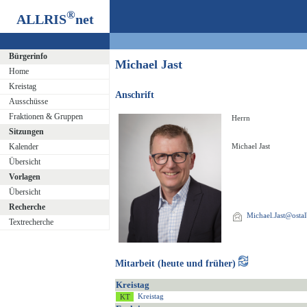
®
ALLRIS
net
Bürgerinfo
Michael Jast
Home
Kreistag
Anschrift
Ausschüsse
Fraktionen & Gruppen
Herrn
Sitzungen
Kalender
Michael Jast
Übersicht
Vorlagen
Übersicht
Recherche
Michael.Jast@ostal
Textrecherche
Mitarbeit (heute und früher)
Kreistag
Kreistag