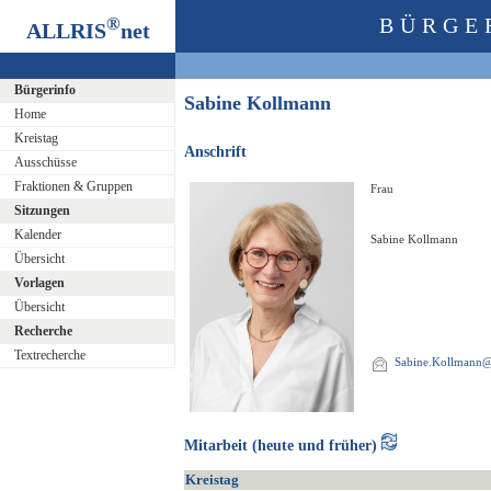
®
BÜRGE
ALLRIS
net
Bürgerinfo
Sabine Kollmann
Home
Kreistag
Anschrift
Ausschüsse
Fraktionen & Gruppen
Frau
Sitzungen
Kalender
Sabine Kollmann
Übersicht
Vorlagen
Übersicht
Recherche
Textrecherche
Sabine.Kollmann@o
Mitarbeit (heute und früher)
Kreistag