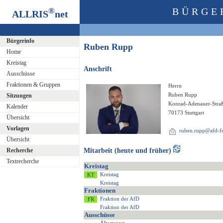
®
BÜRGE
ALLRIS
net
Bürgerinfo
Ruben Rupp
Home
Kreistag
Anschrift
Ausschüsse
Fraktionen & Gruppen
Herrn
Ruben Rupp
Sitzungen
Konrad-Adenauer-Stra
Kalender
70173 Stuttgart
Übersicht
Vorlagen
ruben.rupp@afd-fr
Übersicht
Recherche
Mitarbeit (heute und früher)
Textrecherche
Kreistag
Kreistag
Kreistag
Fraktionen
Fraktion der AfD
Fraktion der AfD
Ausschüsse