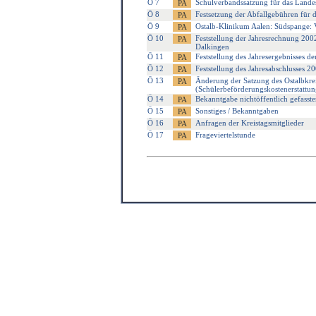
Ö 7
Schulverbandssatzung für das Lan
Ö 8
Festsetzung der Abfallgebühren für d
Ö 9
Ostalb-Klinikum Aalen: Südspange: 
Ö 10
Feststellung der Jahresrechnung 2002
Dalkingen
Ö 11
Feststellung des Jahresergebnisses de
Ö 12
Feststellung des Jahresabschlusses 2
Ö 13
Änderung der Satzung des Ostalbkrei
(Schülerbeförderungskostenerstattu
Ö 14
Bekanntgabe nichtöffentlich gefasste
Ö 15
Sonstiges / Bekanntgaben
Ö 16
Anfragen der Kreistagsmitglieder
Ö 17
Frageviertelstunde