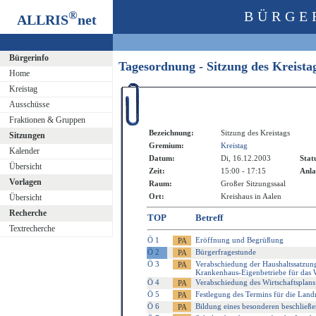
®
BÜRGE
ALLRIS
net
Bürgerinfo
Tagesordnung - Sitzung des Kreist
Home
Kreistag
Ausschüsse
Fraktionen & Gruppen
Bezeichnung:
Sitzung des Kreistags
Sitzungen
Gremium:
Kreistag
Kalender
Datum:
Di, 16.12.2003
Stat
Übersicht
Zeit:
15:00 - 17:15
Anla
Vorlagen
Raum:
Großer Sitzungssaal
Ort:
Kreishaus in Aalen
Übersicht
Recherche
TOP
Betreff
Textrecherche
Ö 1
Eröffnung und Begrüßung
Ö 2
Bürgerfragestunde
Ö 3
Verabschiedung der Haushaltssatzung 
Krankenhaus-Eigenbetriebe für das W
Ö 4
Verabschiedung des Wirtschaftsplans
Ö 5
Festlegung des Termins für die Land
Ö 6
Bildung eines besonderen beschließe