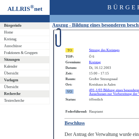
®
BÜRGE
ALLRIS
net
Auszug - Bildung eines besonderen besc
Bürgerinfo
Home
Kreistag
Ausschüsse
Sitzung des Kreistags
Fraktionen & Gruppen
TOP:
Ö 6
Sitzungen
Gremium:
Kreistag
Kalender
Datum:
Di, 16.12.2003
Übersicht
Zeit:
15:00 - 17:15
Raum:
Großer Sitzungssaal
Vorlagen
Ort:
Kreishaus in Aalen
Übersicht
491-1/03 Bildung eines besondere
Recherche
Ausschusses zur Vorbereitung der 
Status:
öffentlich
Textrecherche
Federführend:
Hauptamt
Beschluss
Der Antrag der Verwaltung wurde e