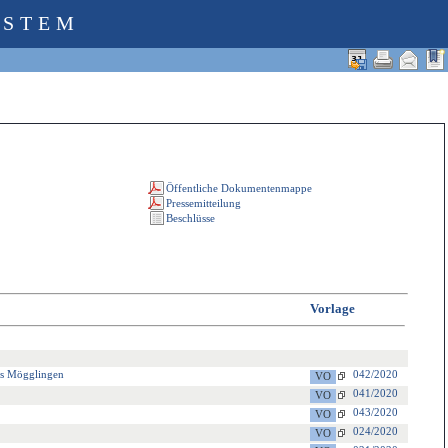
YSTEM
Vorlage
is Mögglingen
042/2020
041/2020
043/2020
024/2020