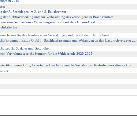
tenschau 2019
uses
ng der Außenanlagen im 2. und 3. Bauabschnitt
ng der Elektroverteilung und zur Verbesserung des vorbeugenden Brandschutzes
ngen zum Neubau eines Verwaltungsstandorts auf dem Union-Areal
itskriterien
ausschusses für den Neubau eines Verwaltungsstandorts auf dem Union-Areal
schaftskommunikation GmbH - Beschlussfassungen und Weisungen an den Landkreisvertreter zur
husses für Soziales und Gesundheit
beim Verwaltungsgericht Stuttgart für die Wahlperiode 2020-2025
srätin Simone Götz, Leiterin des Geschäftsbereichs Soziales, zur Kreisoberverwaltungsrätin
oring