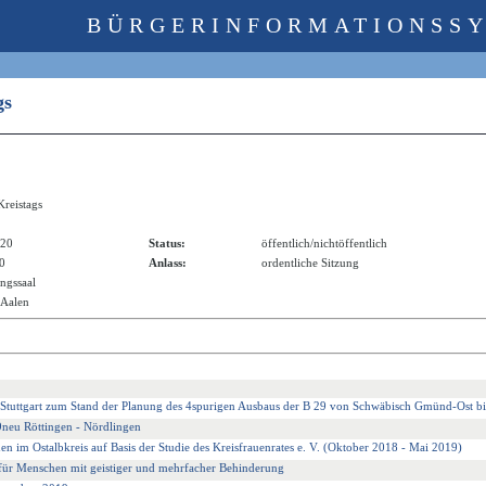
BÜRGERINFORMATIONSS
ags
Kreistags
020
Status:
öffentlich/nichtöffentlich
20
Anlass:
ordentliche Sitzung
ngssaal
 Aalen
s Stuttgart zum Stand der Planung des 4spurigen Ausbaus der B 29 von Schwäbisch Gmünd-Ost b
neu Röttingen - Nördlingen
uen im Ostalbkreis auf Basis der Studie des Kreisfrauenrates e. V. (Oktober 2018 - Mai 2019)
 für Menschen mit geistiger und mehrfacher Behinderung