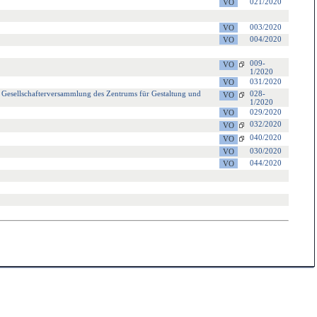
021/2020
003/2020
004/2020
009-
1/2020
031/2020
 Gesellschafterversammlung des Zentrums für Gestaltung und
028-
1/2020
029/2020
032/2020
040/2020
030/2020
044/2020