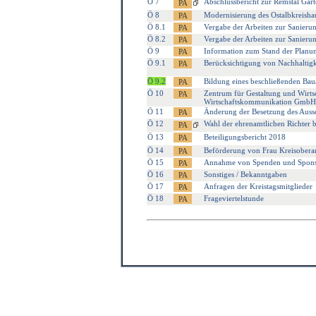
Ö 7
Abschlussbericht zur Remstal Gar
Ö 8
Modernisierung des Ostalbkreisha
Ö 8.1
Vergabe der Arbeiten zur Sanieru
Ö 8.2
Vergabe der Arbeiten zur Sanieru
Ö 9
Information zum Stand der Planu
Ö 9.1
Berücksichtigung von Nachhaltigke
Ö 9.2
Bildung eines beschließenden Bau
Ö 10
Zentrum für Gestaltung und Wirt
Wirtschaftskommunikation GmbH
Ö 11
Änderung der Besetzung des Aussc
Ö 12
Wahl der ehrenamtlichen Richter 
Ö 13
Beteiligungsbericht 2018
Ö 14
Beförderung von Frau Kreisoberamt
Ö 15
Annahme von Spenden und Spons
Ö 16
Sonstiges / Bekanntgaben
Ö 17
Anfragen der Kreistagsmitglieder
Ö 18
Frageviertelstunde