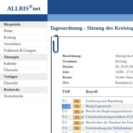
®
ALLRIS
net
Bürgerinfo
Tagesordnung - Sitzung des Kreist
Home
Kreistag
Ausschüsse
Fraktionen & Gruppen
Bezeichnung:
Sitzung des 
Sitzungen
Gremium:
Kreistag
Kalender
Datum:
Di, 10.03.2
Übersicht
Zeit:
14:00 - 17:
Vorlagen
Raum:
Großer Sitzu
Ort:
Kreishaus in
Übersicht
Recherche
TOP
Betreff
Textrecherche
Ö 1
Eröffnung und Begrüßung
Ö 2
Bürgerfragestunde
Ö 3
Bericht des Regierungspräsidium
Ö 4
Linienbestimmungsverfahren B 29
Ö 5
Bericht über die Situation der Fra
Ö 6
Fortschreibung des Teilhabeplans