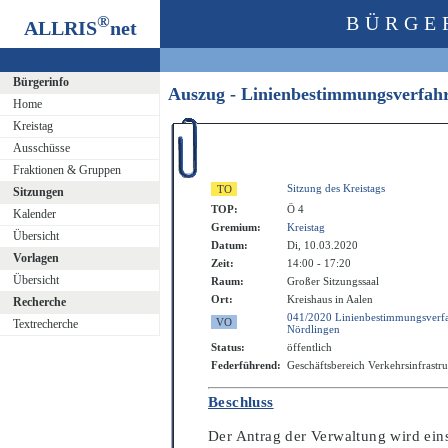
®
BÜRGE
ALLRIS
net
Bürgerinfo
Auszug - Linienbestimmungsverfah
Home
Kreistag
Ausschüsse
Fraktionen & Gruppen
Sitzung des Kreistags
Sitzungen
TOP:
Ö 4
Kalender
Gremium:
Kreistag
Übersicht
Datum:
Di, 10.03.2020
Vorlagen
Zeit:
14:00 - 17:20
Übersicht
Raum:
Großer Sitzungssaal
Ort:
Kreishaus in Aalen
Recherche
041/2020 Linienbestimmungsverfa
Textrecherche
Nördlingen
Status:
öffentlich
Federführend:
Geschäftsbereich Verkehrsinfrastr
Beschluss
Der Antrag der Verwa
ltung wird ei