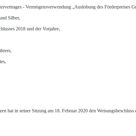
tervertrages - Vermögensverwendung „Auslobung des Förderpreises G
und Silber
,
schlusses 2018 und der Vorjahre
,
ührers
,
tes
,
en hat in seiner Sitzung am 18. Februar 2020 den Weisungsbeschluss 