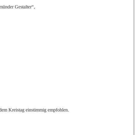
münder Gestalter“,
dem Kreistag ei
n
stimmig empfohlen.