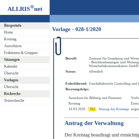
®
ALLRIS
net
Bürgerinfo
Vorlage - 028-1/2020
Home
Kreistag
Ausschüsse
Fraktionen & Gruppen
Betreff:
Zentrum für Gestaltung und Wir
Sitzungen
- Beschlussfassungen und Weisung
Wirtschaftskommunikation GmbH
Kalender
Status:
öffentlich
Übersicht
Vorlagen
Federführend:
Geschäftsbereich Controlling und
Übersicht
Beratungsfolge:
Recherche
Ausschuss für Bildung und Finanzen
Vorb
Textrecherche
Kreistag
Ents
10.03.2020
Sitzung des Kreistags
ungeä
Antrag der Verwaltung
Der Kreistag beauftragt und ermächtig