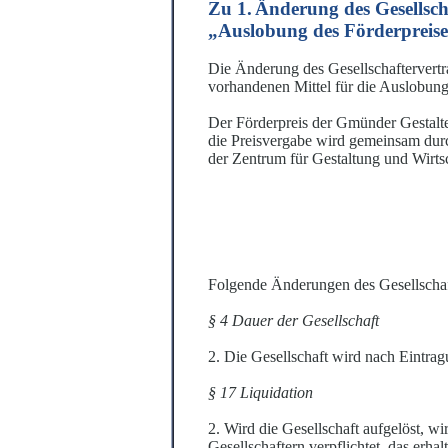
Zu 1.
Ä
nderung des Gesellsch
„
Au
s
lobung
des Fö
rderpreis
Die Änderung des Gesellschaftervertra
vo
r
handenen Mittel für die Auslobung
Der Förderpreis der Gmünder Gestalte
die Preisvergabe wird gemeinsam dur
der
Zentrum für Gestaltung und Wir
Folgende Änderungen des Gesellschaft
§ 4 Dauer der Gesellschaft
2. Die Gesellschaft wird nach Eintra
§ 17 Liquidation
2. Wird die Gesellschaft aufgelöst, 
Gesellschaftern verpflichtet, das erh