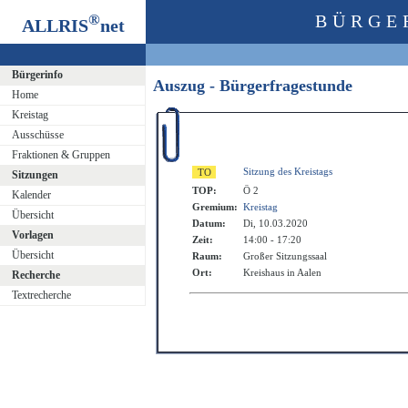
®
BÜRGE
ALLRIS
net
Bürgerinfo
Auszug - Bürgerfragestunde
Home
Kreistag
Ausschüsse
Fraktionen & Gruppen
Sitzung des Kreistags
Sitzungen
TOP:
Ö 2
Kalender
Gremium:
Kreistag
Übersicht
Datum:
Di, 10.03.2020
Vorlagen
Zeit:
14:00 - 17:20
Übersicht
Raum:
Großer Sitzungssaal
Ort:
Kreishaus in Aalen
Recherche
Textrecherche