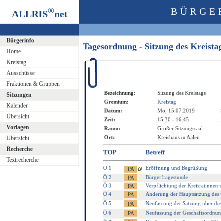
®
BÜRGE
ALLRIS
net
Bürgerinfo
Tagesordnung - Sitzung des Kreist
Home
Kreistag
Ausschüsse
Fraktionen & Gruppen
Bezeichnung:
Sitzung des Kreistags
Sitzungen
Gremium:
Kreistag
Kalender
Datum:
Mo, 15.07.2019
Übersicht
Zeit:
15:30 - 16:45
Vorlagen
Raum:
Großer Sitzungssaal
Ort:
Kreishaus in Aalen
Übersicht
Recherche
TOP
Betreff
Textrecherche
Ö 1
Eröffnung und Begrüßung
Ö 2
Bürgerfragestunde
Ö 3
Verpflichtung der Kreisrätinnen 
Ö 4
Änderung der Hauptsatzung des O
Ö 5
Neufassung der Satzung über die
Ö 6
Neufassung der Geschäftsordnung