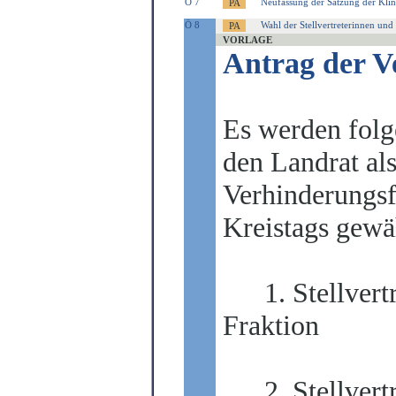
Ö 7
Neufassung der Satzung der Kli
Ö 8
Wahl der Stellvertreterinnen und 
VORLAGE
Antrag der V
Es werden folg
den Landrat al
Verhinderungsfa
Kreistags gewä
1. Stellvert
Fraktion
2. Stellvert