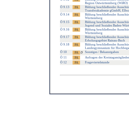
Region Ostwürttemberg (WiRO)
Ö 9.13
Bildung beschließender Ausschüs
Transferakademie gGmbH, Ellw
Ö 9.14
Bildung beschließender Ausschü
Württemberg
Ö 9.15
Bildung beschließender Ausschü
Jugend und Soziales Baden-Wür
Ö 9.16
Bildung beschließender Ausschüs
Württemberg
Ö 9.17
Bildung beschließender Ausschü
Erholungsgebiet Rainau-Buch
Ö 9.18
Bildung beschließender Ausschü
Landesgymnasium für Hochbeg
Ö 10
Sonstiges / Bekanntgaben
Ö 11
Anfragen der Kreistagsmitgliede
Ö 12
Frageviertelstunde