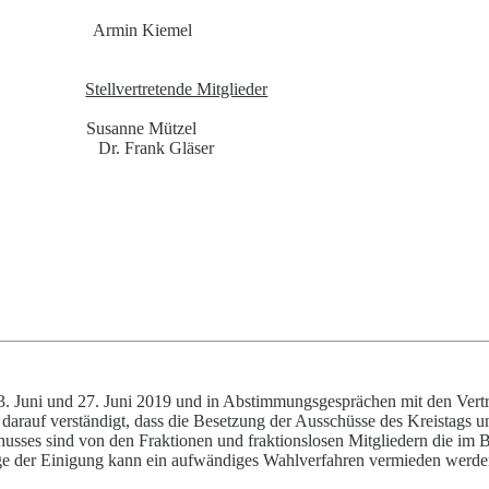
Armin Kiemel
Stellvertretende Mitglieder
Susanne Mützel
Dr. Frank Gläser
3. Juni und 27. Juni 2019
und in Abstimmungsg
e
sprächen mit den Vertr
h darauf verständigt, dass die Besetzung der Ausschüsse des Kreistags 
husses sind von den Fraktionen und fraktionslosen Mi
t
gliedern die im 
e der Einigung kann ein aufwändiges Wahlverfahren ve
r
mieden werde