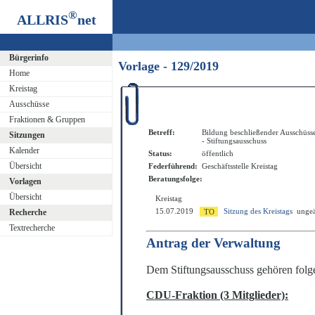
®
ALLRIS
net
Bürgerinfo
Vorlage - 129/2019
Home
Kreistag
Ausschüsse
Fraktionen & Gruppen
Betreff:
Bildung beschließender Ausschüss
Sitzungen
- Stiftungsausschuss
Kalender
Status:
öffentlich
Übersicht
Federführend:
Geschäftsstelle Kreistag
Beratungsfolge:
Vorlagen
Übersicht
Kreistag
15.07.2019
Sitzung des Kreistags
ungeä
Recherche
Textrecherche
Antrag der Verwaltung
Dem Stiftungsausschuss gehören folge
CDU-Fraktion (3 Mitglieder):