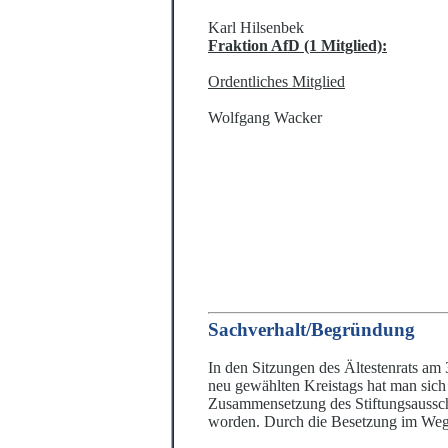
Karl Hilsenbek
Fraktion AfD (1 Mitglied):
Ordentliches Mitglied
Wolfgang Wacker
Sachverhalt/Begrü
ndung
In de
n Sitzungen des Ältestenrats am 
neu gewäh
l
ten Kreistags hat man sic
Zusa
m
mensetzung des
Stiftungsa
ussc
worden. Durch die Besetzung im Weg