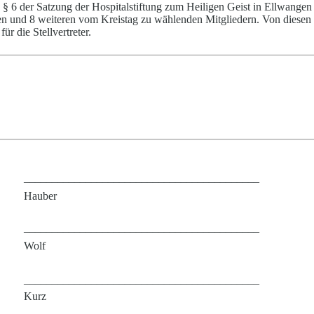
 § 6
der Satzung der Hospitalstiftung zum Heiligen Geist
in
Ellwangen
en und 8 weiteren vom Kreistag zu wählenden Mitgliedern. Von diesen
ür die Stellvertreter.
__________________________________________
Hauber
__________________________________________
Wolf
__________________________________________
Kurz