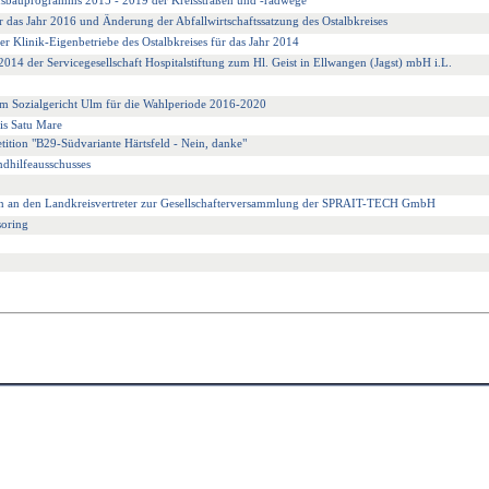
Ausbauprogramms 2015 - 2019 der Kreisstraßen und -radwege
r das Jahr 2016 und Änderung der Abfallwirtschaftssatzung des Ostalbkreises
der Klinik-Eigenbetriebe des Ostalbkreises für das Jahr 2014
 2014 der Servicegesellschaft Hospitalstiftung zum Hl. Geist in Ellwangen (Jagst) mbH i.L.
am Sozialgericht Ulm für die Wahlperiode 2016-2020
is Satu Mare
tition "B29-Südvariante Härtsfeld - Nein, danke"
dhilfeausschusses
n an den Landkreisvertreter zur Gesellschafterversammlung der SPRAIT-TECH GmbH
oring