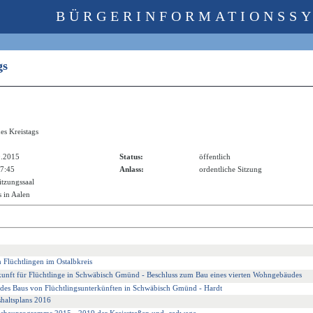
BÜRGERINFORMATIONSS
ags
es Kreistags
0.2015
Status:
öffentlich
17:45
Anlass:
ordentliche Sitzung
itzungssaal
 in Aalen
Flüchtlingen im Ostalbkreis
unft für Flüchtlinge in Schwäbisch Gmünd - Beschluss zum Bau eines vierten Wohngebäudes
des Baus von Flüchtlingsunterkünften in Schwäbisch Gmünd - Hardt
shaltsplans 2016