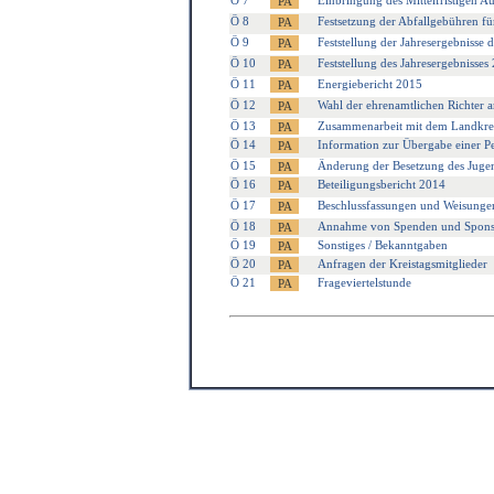
Ö 7
Einbringung des Mittelfristigen 
Ö 8
Festsetzung der Abfallgebühren fü
Ö 9
Feststellung der Jahresergebnisse 
Ö 10
Feststellung des Jahresergebnisses
Ö 11
Energiebericht 2015
Ö 12
Wahl der ehrenamtlichen Richter 
Ö 13
Zusammenarbeit mit dem Landkre
Ö 14
Information zur Übergabe einer Pe
Ö 15
Änderung der Besetzung des Jugen
Ö 16
Beteiligungsbericht 2014
Ö 17
Beschlussfassungen und Weisunge
Ö 18
Annahme von Spenden und Spons
Ö 19
Sonstiges / Bekanntgaben
Ö 20
Anfragen der Kreistagsmitglieder
Ö 21
Frageviertelstunde