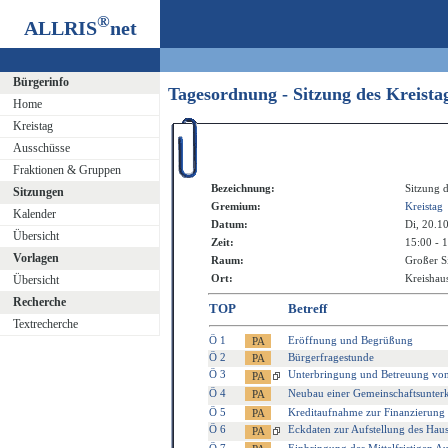
®
ALLRIS
net
Bürgerinfo
Tagesordnung - Sitzung des Kreist
Home
Kreistag
Ausschüsse
Fraktionen & Gruppen
Bezeichnung:
Sitzung d
Sitzungen
Gremium:
Kreistag
Kalender
Datum:
Di, 20.1
Übersicht
Zeit:
15:00 - 
Vorlagen
Raum:
Großer S
Ort:
Kreishaus
Übersicht
Recherche
TOP
Betreff
Textrecherche
Ö 1
Eröffnung und Begrüßung
Ö 2
Bürgerfragestunde
Ö 3
Unterbringung und Betreuung von 
Ö 4
Neubau einer Gemeinschaftsunterk
Ö 5
Kreditaufnahme zur Finanzierung 
Ö 6
Eckdaten zur Aufstellung des Hau