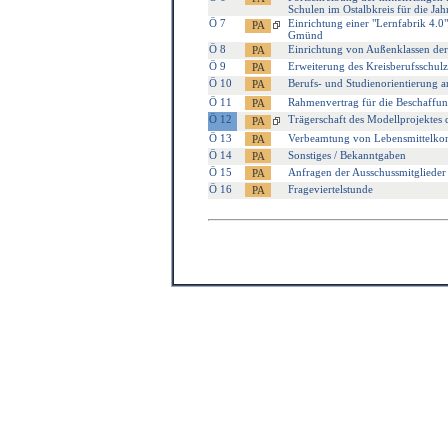
Schulen im Ostalbkreis für die Ja
Ö 7
Einrichtung einer "Lernfabrik 4.
Gmünd
Ö 8
Einrichtung von Außenklassen der
Ö 9
Erweiterung des Kreisberufsschu
Ö 10
Berufs- und Studienorientierung 
Ö 11
Rahmenvertrag für die Beschaffu
Ö 12
Trägerschaft des Modellprojektes 
Ö 13
Verbeamtung von Lebensmittelkon
Ö 14
Sonstiges / Bekanntgaben
Ö 15
Anfragen der Ausschussmitglieder
Ö 16
Frageviertelstunde