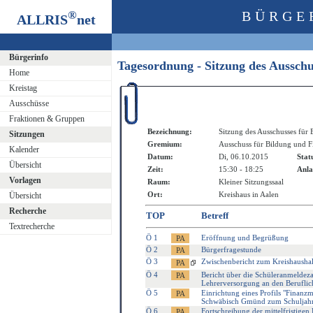
®
BÜRGE
ALLRIS
net
Bürgerinfo
Tagesordnung - Sitzung des Aussch
Home
Kreistag
Ausschüsse
Fraktionen & Gruppen
Bezeichnung:
Sitzung des Ausschusses für
Sitzungen
Gremium:
Ausschuss für Bildung und F
Kalender
Datum:
Di, 06.10.2015
Stat
Übersicht
Zeit:
15:30 - 18:25
Anla
Vorlagen
Raum:
Kleiner Sitzungssaal
Ort:
Kreishaus in Aalen
Übersicht
Recherche
TOP
Betreff
Textrecherche
Ö 1
Eröffnung und Begrüßung
Ö 2
Bürgerfragestunde
Ö 3
Zwischenbericht zum Kreishausha
Ö 4
Bericht über die Schüleranmeldeza
Lehrerversorgung an den Beruflic
Ö 5
Einrichtung eines Profils "Fina
Schwäbisch Gmünd zum Schuljah
Ö 6
Fortschreibung der mittelfristig