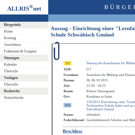
®
BÜRGE
ALLRIS
net
Bürgerinfo
Auszug - Einrichtung einer "Lernfa
Home
Schule Schwäbisch Gmünd
Kreistag
Ausschüsse
Fraktionen & Gruppen
Sitzungen
Sitzung des Ausschusses für Bildu
Kalender
TOP:
Ö 7
Übersicht
Gremium:
Ausschuss für Bildung und Finanz
Vorlagen
Datum:
Di, 06.10.2015
Übersicht
Zeit:
15:30 - 18:25
Recherche
Raum:
Kleiner Sitzungssaal
Ort:
Kreishaus in Aalen
Textrecherche
150/2015 Einrichtung einer "Lernf
Technischen Schule Aalen und an 
Schwäbisch Gmünd
Status:
öffentlich
Federführend:
Geschäftsbereich Schulen und Bil
Beschluss