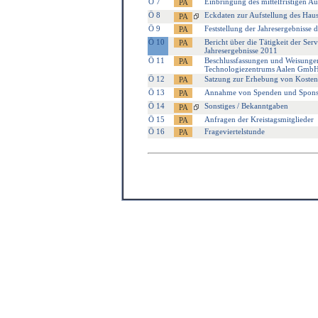
Ö 7
Einbringung des mittelfristigen 
Ö 8
Eckdaten zur Aufstellung des Hau
Ö 9
Feststellung der Jahresergebnisse 
Ö 10
Bericht über die Tätigkeit der Serv
Jahresergebnisse 2011
Ö 11
Beschlussfassungen und Weisungen
Technologiezentrums Aalen Gmb
Ö 12
Satzung zur Erhebung von Kostenb
Ö 13
Annahme von Spenden und Spons
Ö 14
Sonstiges / Bekanntgaben
Ö 15
Anfragen der Kreistagsmitglieder
Ö 16
Frageviertelstunde