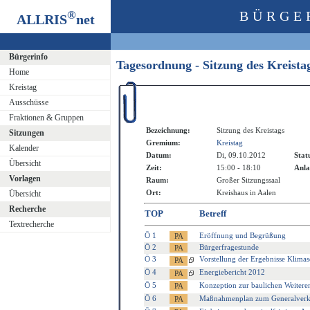
®
BÜRGE
ALLRIS
net
Bürgerinfo
Tagesordnung - Sitzung des Kreist
Home
Kreistag
Ausschüsse
Fraktionen & Gruppen
Bezeichnung:
Sitzung des Kreistags
Sitzungen
Gremium:
Kreistag
Kalender
Datum:
Di, 09.10.2012
Stat
Übersicht
Zeit:
15:00 - 18:10
Anla
Vorlagen
Raum:
Großer Sitzungssaal
Ort:
Kreishaus in Aalen
Übersicht
Recherche
TOP
Betreff
Textrecherche
Ö 1
Eröffnung und Begrüßung
Ö 2
Bürgerfragestunde
Ö 3
Vorstellung der Ergebnisse Klimas
Ö 4
Energiebericht 2012
Ö 5
Konzeption zur baulichen Weiter
Ö 6
Maßnahmenplan zum Generalverkehr