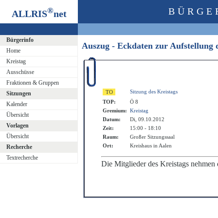
®
BÜRGE
ALLRIS
net
Bürgerinfo
Auszug - Eckdaten zur Aufstellung
Home
Kreistag
Ausschüsse
Fraktionen & Gruppen
Sitzung des Kreistags
Sitzungen
TOP:
Ö 8
Kalender
Gremium:
Kreistag
Übersicht
Datum:
Di, 09.10.2012
Vorlagen
Zeit:
15:00 - 18:10
Übersicht
Raum:
Großer Sitzungssaal
Ort:
Kreishaus in Aalen
Recherche
Textrecherche
Die Mitglieder des Kreistags nehmen 