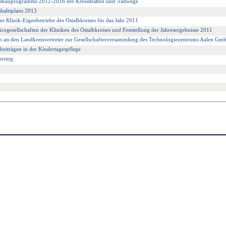
Ausbauprogramms 2012-2016 der Kreisstraßen und -radwege
shaltsplans 2013
der Klinik-Eigenbetriebe des Ostalbkreises für das Jahr 2011
vicegesellschaften der Kliniken des Ostalbkreises und Feststellung der Jahresergebnisse 2011
n an den Landkreisvertreter zur Gesellschafterversammlung des Technologiezentrums Aalen Gm
eiträgen in der Kindertagespflege
oring