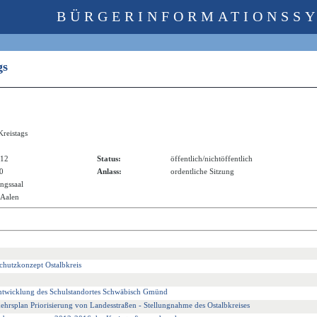
BÜRGERINFORMATIONSS
ags
Kreistags
012
Status:
öffentlich/nichtöffentlich
10
Anlass:
ordentliche Sitzung
ngssaal
 Aalen
chutzkonzept Ostalbkreis
entwicklung des Schulstandortes Schwäbisch Gmünd
splan Priorisierung von Landesstraßen - Stellungnahme des Ostalbkreises