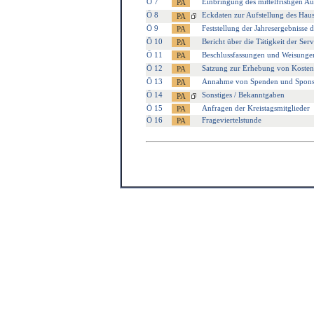
Ö 7
Einbringung des mittelfristigen 
Ö 8
Eckdaten zur Aufstellung des Hau
Ö 9
Feststellung der Jahresergebnisse 
Ö 10
Bericht über die Tätigkeit der Ser
Ö 11
Beschlussfassungen und Weisunge
Ö 12
Satzung zur Erhebung von Kostenb
Ö 13
Annahme von Spenden und Spons
Ö 14
Sonstiges / Bekanntgaben
Ö 15
Anfragen der Kreistagsmitglieder
Ö 16
Frageviertelstunde