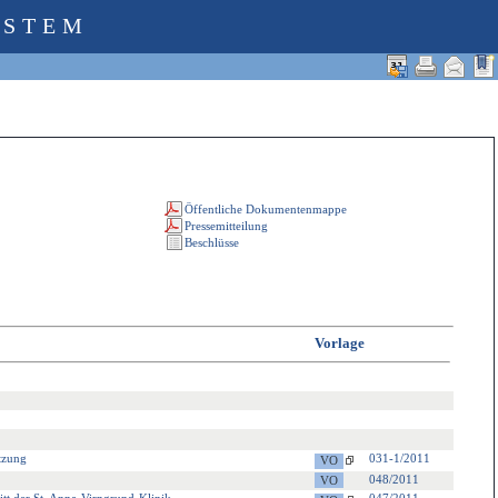
YSTEM
Vorlage
tzung
031-1/2011
048/2011