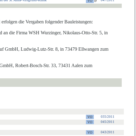
tt der St. Anna-Virngrund-Klinik
047/2011
] erfolgen die Vergaben folgender Baule
i
stungen:
 an die Firma WSH Wurzinger, Nikolaus-Otto-Str. 5, in
uf GmbH, Ludwig-Lutz-Str. 8, in 73479 Ellwangen zum
 GmbH, Robert-Bosch-Str. 33, 73431 Aalen zum
035/2011
045/2011
043/2011