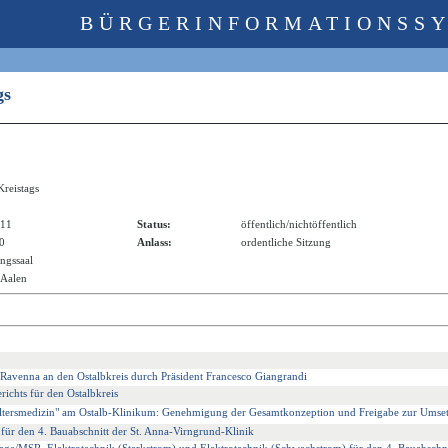
BÜRGERINFORMATIONSS
ags
Kreistags
011
Status:
öffentlich/nichtöffentlich
00
Anlass:
ordentliche Sitzung
ngssaal
 Aalen
 Ravenna an den Ostalbkreis durch Präsident Francesco Giangrandi
richts für den Ostalbkreis
 Altersmedizin" am Ostalb-Klinikum: Genehmigung der Gesamtkonzeption und Freigabe zur Umse
r den 4. Bauabschnitt der St. Anna-Virngrund-Klinik