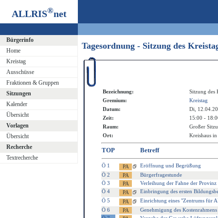
®
ALLRIS
net
Bürgerinfo
Tagesordnung - Sitzung des Kreist
Home
Kreistag
Ausschüsse
Fraktionen & Gruppen
Bezeichnung:
Sitzung des 
Sitzungen
Gremium:
Kreistag
Kalender
Datum:
Di, 12.04.2
Übersicht
Zeit:
15:00 - 18:
Vorlagen
Raum:
Großer Sitzu
Ort:
Kreishaus in
Übersicht
Recherche
TOP
Betreff
Textrecherche
Ö 1
Eröffnung und Begrüßung
Ö 2
Bürgerfragestunde
Ö 3
Verleihung der Fahne der Provinz
Ö 4
Einbringung des ersten Bildungsbe
Ö 5
Einrichtung eines "Zentrums für
Ö 6
Genehmigung des Kostenrahmens fü