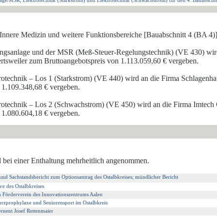
ge/MSR, Elektrotechnik (Starkstrom) und Elektrotechnik (Schwachstrom) für den 4. Bauabschni
 Innere Medizin und weitere Funktionsbereiche [Baua
b
schnitt 4 (BA 4)
tungsanlage und der MSR (Meß-Steuer-Regelungstechnik) (VE 430) wird
rtsweiler zum Bruttoangebotspreis von 1.113.059,60 € verg
e
ben.
rotechnik – Los 1 (Starkstrom) (VE 440) wird an die Fi
r
ma Schlagenha
 1.109.348,68 € vergeben.
trotechnik – Los 2 (Schwachstrom) (VE 450) wird an die Firma
Imtech
n 1.080.604,18 € vergeben.
 bei einer Enthaltung mehrheitlich angenommen.
und Sachstandsbericht zum Optionsantrag des Ostalbkreises; mündlicher Bericht
ve des Ostalbkreises
im Förderverein des Innovationszentrums Aalen
urzprophylaxe und Seniorensport im Ostalbkreis
rnent Josef Rettenmaier