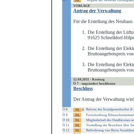
Ö 7
Vergabe der Gewerke Lüftungsanla
VORLAGE
Antrag der Verwaltung
Für die Erstellung des Neubaus
Die Erstellung der Lüf
91625 Schnelldorf-Hilpe
Die Erstellung der Elekt
Brutt
o
angebotspreis von
Die Erstellung der Elek
Bruttoangebot
s
preis vo
12.04.2011 - Kreistag
Ö 7 - ungeändert beschlossen
Beschluss
Der Antrag der Verwaltung wird
Ö 8
Reform des Sozialgesetzbuches II 
Ö 9
Fortschreibung Klimaschutzinitiati
Ö 10
Mitgliedschaft des Ostalbkreises 
Ö 11
Vorstellung der Broschüre über St
Ö 12
Beförderung von Herrn Sozialdeze