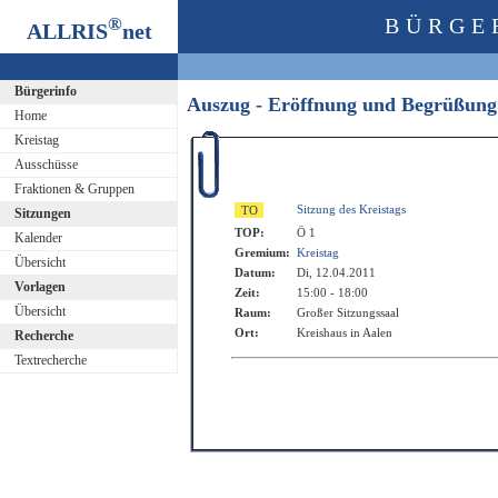
®
BÜRGE
ALLRIS
net
Bürgerinfo
Auszug - Eröffnung und Begrüßun
Home
Kreistag
Ausschüsse
Fraktionen & Gruppen
Sitzung des Kreistags
Sitzungen
TOP:
Ö 1
Kalender
Gremium:
Kreistag
Übersicht
Datum:
Di, 12.04.2011
Vorlagen
Zeit:
15:00 - 18:00
Übersicht
Raum:
Großer Sitzungssaal
Ort:
Kreishaus in Aalen
Recherche
Textrecherche