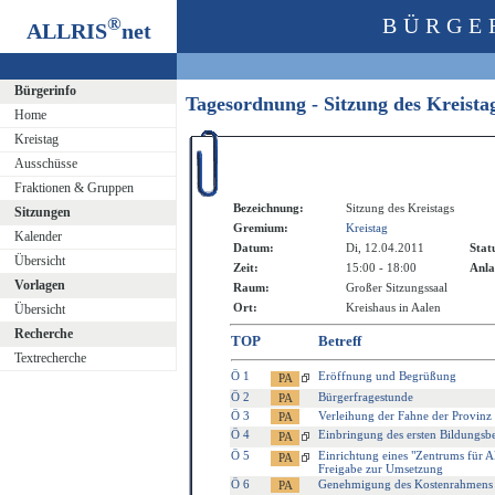
®
BÜRGE
ALLRIS
net
Bürgerinfo
Tagesordnung - Sitzung des Kreist
Home
Kreistag
Ausschüsse
Fraktionen & Gruppen
Bezeichnung:
Sitzung des Kreistags
Sitzungen
Gremium:
Kreistag
Kalender
Datum:
Di, 12.04.2011
Stat
Übersicht
Zeit:
15:00 - 18:00
Anla
Vorlagen
Raum:
Großer Sitzungssaal
Ort:
Kreishaus in Aalen
Übersicht
Recherche
TOP
Betreff
Textrecherche
Ö 1
Eröffnung und Begrüßung
Ö 2
Bürgerfragestunde
Ö 3
Verleihung der Fahne der Provinz
Ö 4
Einbringung des ersten Bildungsbe
Ö 5
Einrichtung eines "Zentrums für
Freigabe zur Umsetzung
Ö 6
Genehmigung des Kostenrahmens fü