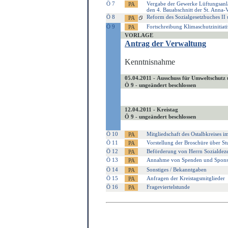
Ö 7
Vergabe der Gewerke Lüftungsanla
den 4. Bauabschnitt der St. Anna-
Ö 8
Reform des Sozialgesetzbuches II 
Ö 9
Fortschreibung Klimaschutzinitiati
VORLAGE
Antrag der Verwaltung
Kenntnisnahme
05.04.2011 - Ausschuss für Umweltschutz
Ö 9 - ungeändert beschlossen
12.04.2011 - Kreistag
Ö 9 - ungeändert beschlossen
Ö 10
Mitgliedschaft des Ostalbkreises 
Ö 11
Vorstellung der Broschüre über St
Ö 12
Beförderung von Herrn Sozialdeze
Ö 13
Annahme von Spenden und Spons
Ö 14
Sonstiges / Bekanntgaben
Ö 15
Anfragen der Kreistagsmitglieder
Ö 16
Frageviertelstunde