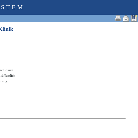
YSTEM
-Klinik
schlossen
htöffentlich
itzung