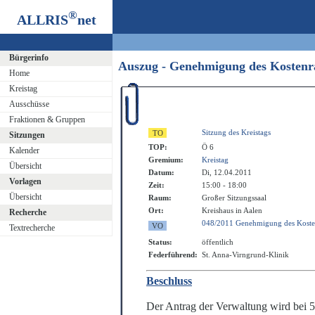
®
ALLRIS
net
Bürgerinfo
Auszug - Genehmigung des Kostenr
Home
Kreistag
Ausschüsse
Fraktionen & Gruppen
Sitzung des Kreistags
Sitzungen
TOP:
Ö 6
Kalender
Gremium:
Kreistag
Übersicht
Datum:
Di, 12.04.2011
Vorlagen
Zeit:
15:00 - 18:00
Übersicht
Raum:
Großer Sitzungssaal
Ort:
Kreishaus in Aalen
Recherche
048/2011 Genehmigung des Kostenr
Textrecherche
Status:
öffentlich
Federführend:
St. Anna-Virngrund-Klinik
Beschluss
Der Antrag der Verwaltung wird bei 