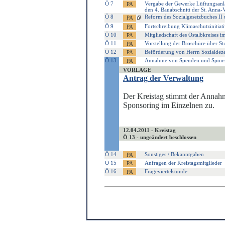
Ö 7
Vergabe der Gewerke Lüftungsanla
den 4. Bauabschnitt der St. Anna-
Ö 8
Reform des Sozialgesetzbuches II 
Ö 9
Fortschreibung Klimaschutzinitiati
Ö 10
Mitgliedschaft des Ostalbkreises 
Ö 11
Vorstellung der Broschüre über St
Ö 12
Beförderung von Herrn Sozialdeze
Ö 13
Annahme von Spenden und Spons
VORLAGE
Antrag der Verwaltung
Der Kreistag stimmt der Annah
Sponsoring im Einzelnen zu.
12.04.2011 - Kreistag
Ö 13 - ungeändert beschlossen
Ö 14
Sonstiges / Bekanntgaben
Ö 15
Anfragen der Kreistagsmitglieder
Ö 16
Frageviertelstunde