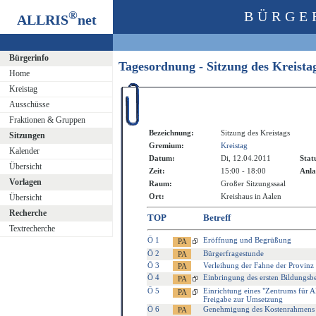
®
BÜRGE
ALLRIS
net
Bürgerinfo
Tagesordnung - Sitzung des Kreist
Home
Kreistag
Ausschüsse
Fraktionen & Gruppen
Bezeichnung:
Sitzung des Kreistags
Sitzungen
Gremium:
Kreistag
Kalender
Datum:
Di, 12.04.2011
Stat
Übersicht
Zeit:
15:00 - 18:00
Anla
Vorlagen
Raum:
Großer Sitzungssaal
Ort:
Kreishaus in Aalen
Übersicht
Recherche
TOP
Betreff
Textrecherche
Ö 1
Eröffnung und Begrüßung
Ö 2
Bürgerfragestunde
Ö 3
Verleihung der Fahne der Provinz
Ö 4
Einbringung des ersten Bildungsbe
Ö 5
Einrichtung eines "Zentrums für
Freigabe zur Umsetzung
Ö 6
Genehmigung des Kostenrahmens fü