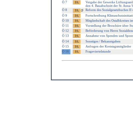
Ö 7
Vergabe der Gewerke Lüftungsanla
den 4. Bauabschnitt der St. Anna-
Ö 8
Reform des Sozialgesetzbuches II 
Ö 9
Fortschreibung Klimaschutzinitiati
Ö 10
Mitgliedschaft des Ostalbkreises 
Ö 11
Vorstellung der Broschüre über St
Ö 12
Beförderung von Herrn Sozialdeze
Ö 13
Annahme von Spenden und Spons
Ö 14
Sonstiges / Bekanntgaben
Ö 15
Anfragen der Kreistagsmitglieder
Ö 16
Frageviertelstunde