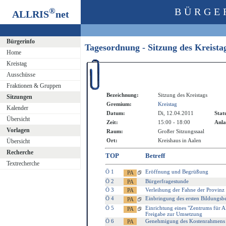
®
BÜRGE
ALLRIS
net
Bürgerinfo
Tagesordnung - Sitzung des Kreist
Home
Kreistag
Ausschüsse
Fraktionen & Gruppen
Bezeichnung:
Sitzung des Kreistags
Sitzungen
Gremium:
Kreistag
Kalender
Datum:
Di, 12.04.2011
Stat
Übersicht
Zeit:
15:00 - 18:00
Anla
Vorlagen
Raum:
Großer Sitzungssaal
Ort:
Kreishaus in Aalen
Übersicht
Recherche
TOP
Betreff
Textrecherche
Ö 1
Eröffnung und Begrüßung
Ö 2
Bürgerfragestunde
Ö 3
Verleihung der Fahne der Provinz
Ö 4
Einbringung des ersten Bildungsbe
Ö 5
Einrichtung eines "Zentrums für
Freigabe zur Umsetzung
Ö 6
Genehmigung des Kostenrahmens fü