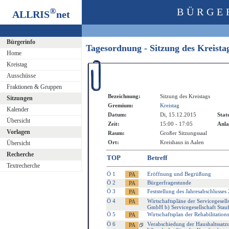
®
BÜRGE
ALLRIS
net
Bürgerinfo
Tagesordnung - Sitzung des Kreist
Home
Kreistag
Ausschüsse
Fraktionen & Gruppen
Bezeichnung:
Sitzung des Kreistags
Sitzungen
Gremium:
Kreistag
Kalender
Datum:
Di, 15.12.2015
Stat
Übersicht
Zeit:
15:00 - 17:05
Anla
Vorlagen
Raum:
Großer Sitzungssaal
Ort:
Kreishaus in Aalen
Übersicht
Recherche
TOP
Betreff
Textrecherche
Ö 1
Eröffnung und Begrüßung
Ö 2
Bürgerfragestunde
Ö 3
Feststellung des Jahresabschlusses
Ö 4
Wirtschaftspläne der Servicegesell
GmbH b) Servicegesellschaft Stau
Ö 5
Wirtschaftsplan der Rehabilitatio
Ö 6
Verabschiedung der Haushaltssatzu