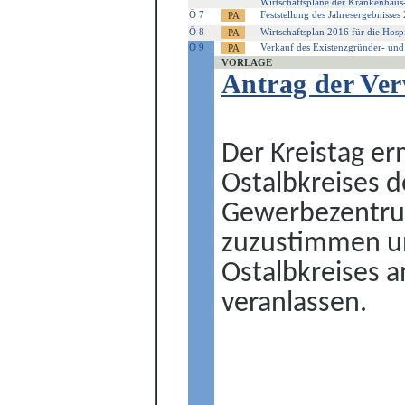
Wirtschaftspläne der Krankenhaus-
Ö 7
Feststellung des Jahresergebnisses
Ö 8
Wirtschaftsplan 2016 für die Hosp
Ö 9
Verkauf des Existenzgründer- un
VORLAGE
Antrag der Ve
Der Kreistag e
Ostalbkreises
d
Gewerbezentru
zuzustimmen un
Ostalbkreises 
vera
n
lassen.