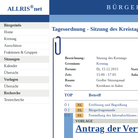
®
BÜRGE
ALLRIS
net
Bürgerinfo
Tagesordnung - Sitzung des Kreist
Home
Kreistag
Ausschüsse
Fraktionen & Gruppen
Bezeichnung:
Sitzung des Kreistags
Sitzungen
Gremium:
Kreistag
Kalender
Datum:
Di, 15.12.2015
Stat
Übersicht
Zeit:
15:00 - 17:05
Anla
Vorlagen
Raum:
Großer Sitzungssaal
Ort:
Kreishaus in Aalen
Übersicht
Recherche
TOP
Betreff
Textrecherche
Ö 1
Eröffnung und Begrüßung
Ö 2
Bürgerfragestunde
Ö 3
Feststellung des Jahresabschlusses
VORLAGE
Antrag der Ve