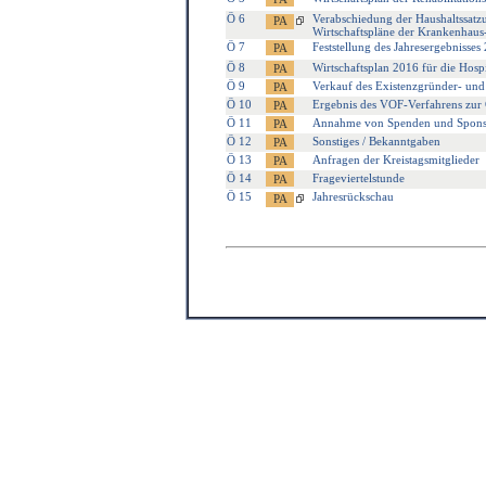
Ö 6
Verabschiedung der Haushaltssatzu
Wirtschaftspläne der Krankenhaus-
Ö 7
Feststellung des Jahresergebnisses
Ö 8
Wirtschaftsplan 2016 für die Hosp
Ö 9
Verkauf des Existenzgründer- un
Ö 10
Ergebnis des VOF-Verfahrens zur
Ö 11
Annahme von Spenden und Spons
Ö 12
Sonstiges / Bekanntgaben
Ö 13
Anfragen der Kreistagsmitglieder
Ö 14
Frageviertelstunde
Ö 15
Jahresrückschau