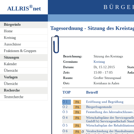
®
BÜRGE
ALLRIS
net
Bürgerinfo
Tagesordnung - Sitzung des Kreist
Home
Kreistag
Ausschüsse
Fraktionen & Gruppen
Bezeichnung:
Sitzung des Kreistags
Sitzungen
Gremium:
Kreistag
Kalender
Datum:
Di, 15.12.2015
Stat
Übersicht
Zeit:
15:00 - 17:05
Anla
Vorlagen
Raum:
Großer Sitzungssaal
Ort:
Kreishaus in Aalen
Übersicht
Recherche
TOP
Betreff
Textrecherche
Ö 1
Eröffnung und Begrüßung
Ö 2
Bürgerfragestunde
Ö 3
Feststellung des Jahresabschlusses
Ö 4
Wirtschaftspläne der Servicegesell
GmbH b) Servicegesellschaft Stau
Ö 5
Wirtschaftsplan der Rehabilitatio
Ö 6
Verabschiedung der Haushaltssatzu