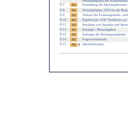
Wirtschaftspläne der Krankenhaus-
Ö 7
Feststellung des Jahresergebnisses
Ö 8
Wirtschaftsplan 2016 für die Hosp
Ö 9
Verkauf des Existenzgründer- un
Ö 10
Ergebnis des VOF-Verfahrens zur
Ö 11
Annahme von Spenden und Spons
Ö 12
Sonstiges / Bekanntgaben
Ö 13
Anfragen der Kreistagsmitglieder
Ö 14
Frageviertelstunde
Ö 15
Jahresrückschau