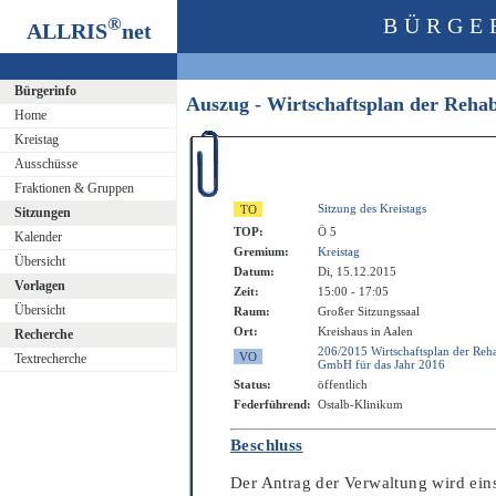
®
BÜRGE
ALLRIS
net
Bürgerinfo
Auszug - Wirtschaftsplan der Reha
Home
Kreistag
Ausschüsse
Fraktionen & Gruppen
Sitzung des Kreistags
Sitzungen
TOP:
Ö 5
Kalender
Gremium:
Kreistag
Übersicht
Datum:
Di, 15.12.2015
Vorlagen
Zeit:
15:00 - 17:05
Übersicht
Raum:
Großer Sitzungssaal
Ort:
Kreishaus in Aalen
Recherche
206/2015 Wirtschaftsplan der Reha
Textrecherche
GmbH für das Jahr 2016
Status:
öffentlich
Federführend:
Ostalb-Klinikum
Beschluss
Der Antrag der Verwaltung wird e