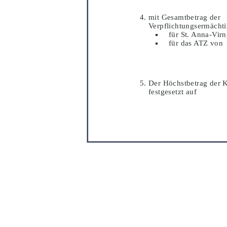
mit Gesamtbetrag der
Verpflichtungsermä
cht
fü
r St. Anna-Vir
fü
r das ATZ von
Der Hö
chstbetrag der 
festgesetzt auf