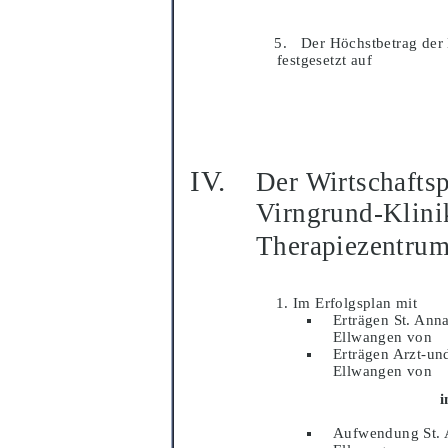
Der Hö
chstbetrag der
festgesetzt auf
Der Wirtschaftsp
Virngrund-Klini
Therapiezentru
Im Erfolgsplan mit
Erträ
gen St. Ann
Ellwangen von
Erträ
gen Arzt-un
Ellwangen von
i
Aufwendung St. 