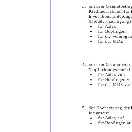
mit dem Gesamtbetrag
Kreditaufnahmen fü
r 
Investitionsfö
rderung
(Kreditermä
chtigung)
fü
r Aalen
fü
r Bopfingen
fü
r die Vermö
gen
fü
r das MDZ
mit dem Gesamtbetrag
Verpflichtungsermä
ch
fü
r Aalen von
fü
r Bopfingen v
fü
r das MDZ von
der Hö
chstbetrag
der 
festgesetzt
fü
r Aalen auf
fü
r Bopfingen au