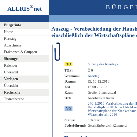
®
BÜRGE
ALLRIS
net
Bürgerinfo
Auszug - Verabschiedung der Hausha
Home
einschließlich der Wirtschaftsplän
Kreistag
Ausschüsse
Fraktionen & Gruppen
Sitzungen
Sitzung des Kreistags
Kalender
TOP:
Ö 6
Übersicht
Gremium:
Kreistag
Vorlagen
Datum:
Di, 15.12.2015
Übersicht
Zeit:
15:00 - 17:05
Recherche
Raum:
Großer Sitzungssaal
Ort:
Kreishaus in Aalen
Textrecherche
246-1/2015 Verabschiedung der Ha
Haushaltsplans 2016 des Ostalbkrei
Wirtschaftspläne der Krankenhaus-
Wirtschaftsjahr 2016
Status:
öffentlich
Federführend:
Geschäftsbereich Kämmerei