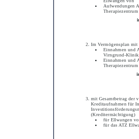
Ellwangen von
Aufwendungen A
Therapiezentrum
Im Vermö
gensplan mit
Einnahmen und 
Virngrund-Klini
Einnahmen und 
Therapiezentrum
i
mit Gesamtbetrag der 
Kreditaufnahmen fü
r I
Investitionsfö
rderungs
(Kreditermä
chtigung)
fü
r Ellwangen v
fü
r das ATZ Ell