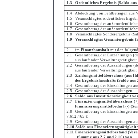
1.3 Ordentliches Ergebnis
(Saldo aus 
1.4 Abdeckung von Fehlbeträ
gen aus V
1.5 Veranschlagtes ordentliches Ergeb
1.6 Gesamtbetrag der auß
erordentliche
1.7 Gesamtbetrag der auß
erordentlich
1.8 Veranschlagtes Sonderergebnis
(Sa
1.9 Veranschlagtes Gesamtergebnis
(
2. im
Finanzhaushalt
mit den folgend
2.1 Gesamtbetrag der Einzahlungen
(d
aus laufender Verwaltungstä
tigkeit
2.2 Gesamtbetrag der Auszahlungen
(d
aus laufender Verwaltungstä
tigkeit
2.3 Zahlungsmittelü
berschuss
(aus lf
des Ergebnishaushalts
(Saldo aus 
2.4 Gesamtbetrag der Einzahlungen aus
2.5 Gesamtbetrag der Auszahlungen
2.6 Saldo aus Investi
tionstä
tigkeit v
2.7 Finanzierungsmittelü
berschuss (+)
Finanzierungsmittelbedarf (-)
(Su
2.8 Gesamtbetrag der Einzahlungen aus
7.612
.465 €
2.9 Gesamtbetrag der Auszahlungen au
2.10 Saldo aus Finanzierungstä
tigkeit
2.11 Finanzierungsmittelbestand
(Verä
(Summe aus 2.7 und 2.10)
von