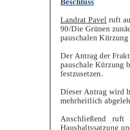
Beschluss
Landrat Pavel
ruft a
90/Die Grü
nen zunä
pauschalen Kü
rzung
Der Antrag der Frak
pauschale Kü
rzung b
festzusetzen.
Dieser Antrag wird 
mehrheitlich abgeleh
Anschließ
end ruf
Haushaltssat
zung un