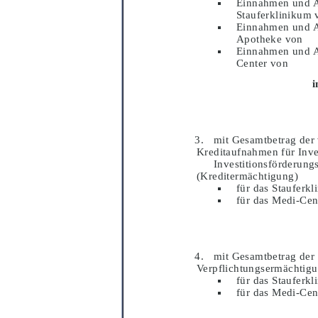
Einnahmen und 
Stauferklinikum 
Einnahmen und 
Apotheke von
Einnahmen und 
Center von
i
mit Gesamtbetrag der
Kreditaufnahmen fü
r Inv
Investitionsfö
rderung
(Kreditermä
chtigung)
fü
r das Stauferkl
fü
r das Medi-Cen
mit Gesamtbetrag der
Verpflichtungsermä
chtig
fü
r das Stauferkl
fü
r das Medi-Cen