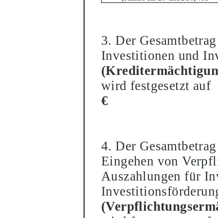
3. Der Gesamtbetrag
Investitionen und In
(Kreditermä
chtigun
wird festgesetzt auf
€
4. Der Gesamtbetrag
Eingehen von Verpfl
Auszahlungen fü
r I
Investit
i
onsfö
rderu
(Verpflichtungserm