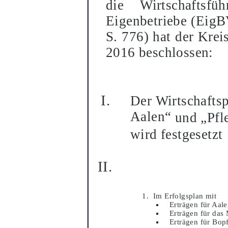
die Wirtschaftsfü
h
Eigenbetriebe (EigB
S. 776) hat der
2016 beschlossen:
Der Wirtschaftsp
Aalen“
und „
Pfl
wird festgesetzt
Im Erfolgsplan mit
Erträ
gen fü
r Aal
Erträ
gen fü
r das
Erträ
gen fü
r Bop