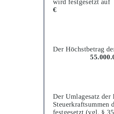
wird festgesetzt auf
€
Der Hö
chstbetrag de
55.000.
Der Umlagesatz der 
Steuerkraftsummen d
festgesetzt (vgl. §
35