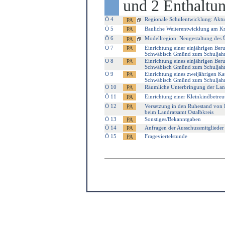
und 2 Enthaltu
Ö 4
Regionale Schulentwicklung: Aktu
Ö 5
Bauliche Weiterentwicklung am K
Ö 6
Modellregion: Neugestaltung des 
Ö 7
Einrichtung einer einjährigen Ber
Schwäbisch Gmünd zum Schuljah
Ö 8
Einrichtung eines einjährigen Ber
Schwäbisch Gmünd zum Schuljah
Ö 9
Einrichtung eines zweijährigen K
Schwäbisch Gmünd zum Schuljah
Ö 10
Räumliche Unterbringung der Land
Ö 11
Einrichtung einer Kleinkindbetre
Ö 12
Versetzung in den Ruhestand von 
beim Landratsamt Ostalbkreis
Ö 13
Sonstiges/Bekanntgaben
Ö 14
Anfragen der Ausschussmitglieder
Ö 15
Frageviertelstunde