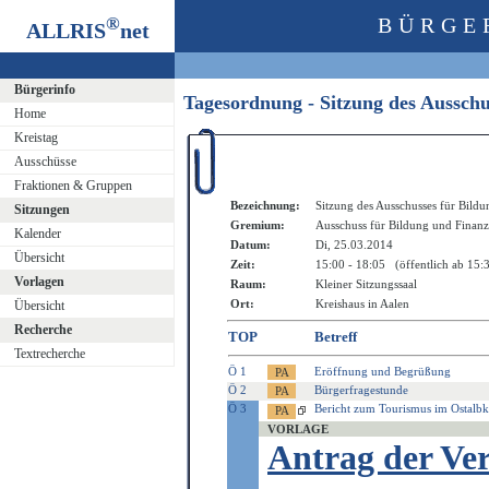
®
BÜRGE
ALLRIS
net
Bürgerinfo
Tagesordnung - Sitzung des Aussch
Home
Kreistag
Ausschüsse
Fraktionen & Gruppen
Bezeichnung:
Sitzung des Ausschusses für Bild
Sitzungen
Gremium:
Ausschuss für Bildung und Finan
Kalender
Datum:
Di, 25.03.2014
Übersicht
Zeit:
15:00 - 18:05 (öffentlich ab 15:
Vorlagen
Raum:
Kleiner Sitzungssaal
Ort:
Kreishaus in Aalen
Übersicht
Recherche
TOP
Betreff
Textrecherche
Ö 1
Eröffnung und Begrüßung
Ö 2
Bürgerfragestunde
Ö 3
Bericht zum Tourismus im Ostalbk
VORLAGE
Antrag der Ve