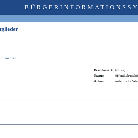
BÜRGERINFORMATIONSS
itglieder
nd Finanzen
Beschlussart:
(offen)
Status:
öffentlich/nicht
Anlass:
ordentliche Sit