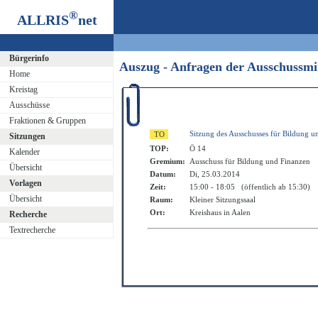
®
ALLRIS
net
Bürgerinfo
Auszug - Anfragen der Ausschussm
Home
Kreistag
Ausschüsse
Fraktionen & Gruppen
Sitzung des Ausschusses für Bildung u
Sitzungen
TOP:
Ö 14
Kalender
Gremium:
Ausschuss für Bildung und Finanzen
Übersicht
Datum:
Di, 25.03.2014
Vorlagen
Zeit:
15:00 - 18:05 (öffentlich ab 15:30)
Übersicht
Raum:
Kleiner Sitzungssaal
Ort:
Kreishaus in Aalen
Recherche
Textrecherche