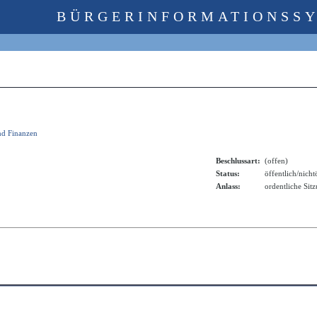
BÜRGERINFORMATIONSS
nd Finanzen
Beschlussart:
(offen)
Status:
öffentlich/nicht
Anlass:
ordentliche Sit