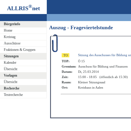
®
ALLRIS
net
Bürgerinfo
Auszug - Frageviertelstunde
Home
Kreistag
Ausschüsse
Fraktionen & Gruppen
Sitzung des Ausschusses für Bildung u
Sitzungen
TOP:
Ö 15
Kalender
Gremium:
Ausschuss für Bildung und Finanzen
Übersicht
Datum:
Di, 25.03.2014
Vorlagen
Zeit:
15:00 - 18:05 (öffentlich ab 15:30)
Übersicht
Raum:
Kleiner Sitzungssaal
Ort:
Kreishaus in Aalen
Recherche
Textrecherche