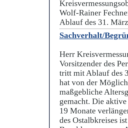
Kreisvermessungsob
Wolf-Rainer Fechner
Ablauf des 31. März
Sachverhalt/Begr
Herr Kreisvermessu
Vorsitzender des Pe
r
tritt mit Ablauf des
hat von der Möglichk
maßgebliche A
l
ters
gemacht. Die aktive 
19 Monate verlänger
des Ostalbkreises is