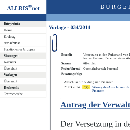
®
BÜRGE
ALLRIS
net
Bürgerinfo
Vorlage - 034/2014
Home
Kreistag
Ausschüsse
Fraktionen & Gruppen
Betreff:
Versetzung in den Ruhestand von 
Sitzungen
Rainer Fechner, Personalratsvorsi
Kalender
Status:
öffentlich
Übersicht
Federführend:
Geschäftsbereich Personal
Beratungsfolge:
Vorlagen
Übersicht
Ausschuss für Bildung und Finanzen
25.03.2014
Sitzung des Ausschusses fü
Recherche
Finanzen
Textrecherche
Antrag der Verwal
Der Versetzung in 