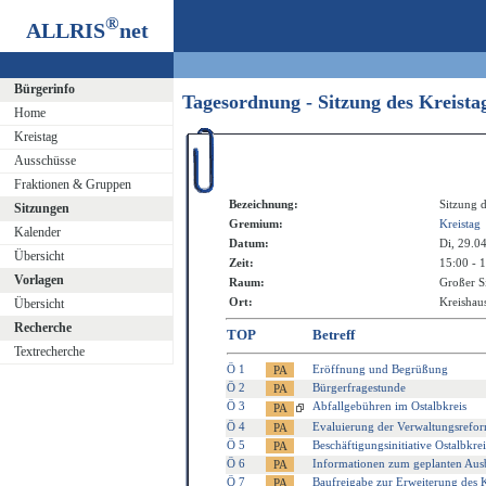
®
ALLRIS
net
Bürgerinfo
Tagesordnung - Sitzung des Kreist
Home
Kreistag
Ausschüsse
Fraktionen & Gruppen
Bezeichnung:
Sitzung d
Sitzungen
Gremium:
Kreistag
Kalender
Datum:
Di, 29.0
Übersicht
Zeit:
15:00 - 
Vorlagen
Raum:
Großer S
Ort:
Kreishaus
Übersicht
Recherche
TOP
Betreff
Textrecherche
Ö 1
Eröffnung und Begrüßung
Ö 2
Bürgerfragestunde
Ö 3
Abfallgebühren im Ostalbkreis
Ö 4
Evaluierung der Verwaltungsrefor
Ö 5
Beschäftigungsinitiative Ostalbkrei
Ö 6
Informationen zum geplanten Ausb
Ö 7
Baufreigabe zur Erweiterung des