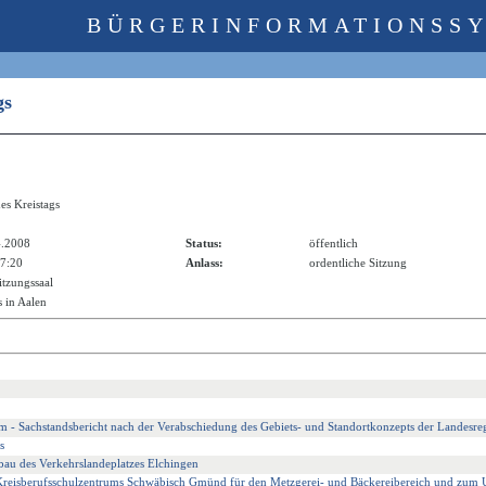
BÜRGERINFORMATIONSS
ags
es Kreistags
4.2008
Status:
öffentlich
17:20
Anlass:
ordentliche Sitzung
itzungssaal
 in Aalen
m - Sachstandsbericht nach der Verabschiedung des Gebiets- und Standortkonzepts der Landesre
s
au des Verkehrslandeplatzes Elchingen
 Kreisberufsschulzentrums Schwäbisch Gmünd für den Metzgerei- und Bäckereibereich und zum