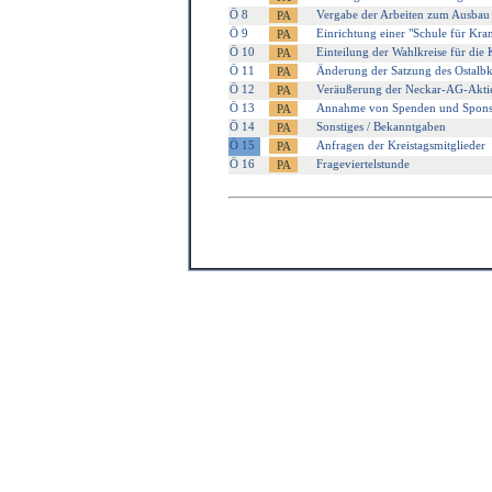
Ö 8
Vergabe der Arbeiten zum Ausbau
Ö 9
Einrichtung einer "Schule für K
Ö 10
Einteilung der Wahlkreise für die
Ö 11
Änderung der Satzung des Ostalbk
Ö 12
Veräußerung der Neckar-AG-Akti
Ö 13
Annahme von Spenden und Spons
Ö 14
Sonstiges / Bekanntgaben
Ö 15
Anfragen der Kreistagsmitglieder
Ö 16
Frageviertelstunde