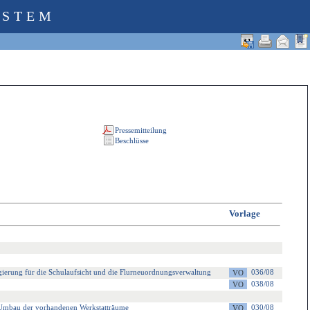
YSTEM
Vorlage
gierung für die Schulaufsicht und die Flurneuordnungsverwaltung
036/08
038/08
 Umbau der vorhandenen Werkstatträume
030/08