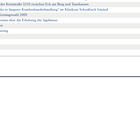
 der Kreisstraße 3210 zwischen Eck am Berg und Tannhausen
ranke in längerer Krankenhausbehandlung" im Klinikum Schwäbisch Gmünd
 Kreistagswahl 2009
reises über die Erhebung der Jagdsteuer
en
oring