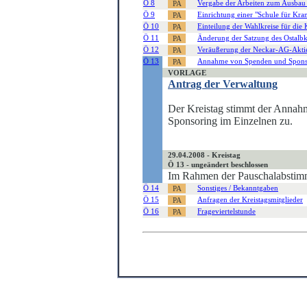
Ö 8
Vergabe der Arbeiten zum Ausbau
Ö 9
Einrichtung einer "Schule für K
Ö 10
Einteilung der Wahlkreise für die
Ö 11
Änderung der Satzung des Ostalbk
Ö 12
Veräußerung der Neckar-AG-Akti
Ö 13
Annahme von Spenden und Spons
VORLAGE
Antrag der Verwaltung
Der Kreistag stimmt der Annah
Sponsoring im Einzelnen zu.
29.04.2008 - Kreistag
Ö 13 - ungeändert beschlossen
Im Rahmen der Pauschalabstimm
Ö 14
Sonstiges / Bekanntgaben
Ö 15
Anfragen der Kreistagsmitglieder
Ö 16
Frageviertelstunde