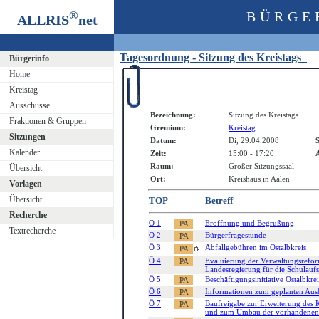
®
BÜRGE
ALLRIS
net
Tagesordnung - Sitzung des Kreistags
Bürgerinfo
Home
Kreistag
Ausschüsse
Bezeichnung:
Sitzung des Kreistags
Fraktionen & Gruppen
Gremium:
Kreistag
Sitzungen
Datum:
Di, 29.04.2008
S
Kalender
Zeit:
15:00 - 17:20
A
Raum:
Großer Sitzungssaal
Übersicht
Ort:
Kreishaus in Aalen
Vorlagen
Übersicht
TOP
Betreff
Recherche
Ö 1
Eröffnung und Begrüßung
Textrecherche
Ö 2
Bürgerfragestunde
Ö 3
Abfallgebühren im Ostalbkreis
Ö 4
Evaluierung der Verwaltungsrefor
Landesregierung für die Schulauf
Ö 5
Beschäftigungsinitiative Ostalbkrei
Ö 6
Informationen zum geplanten Ausb
Ö 7
Baufreigabe zur Erweiterung des 
und zum Umbau der vorhandenen 