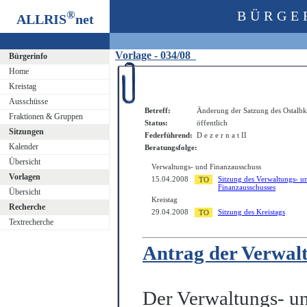
®
BÜRGE
ALLRIS
net
Vorlage - 034/08
Bürgerinfo
Home
Kreistag
Ausschüsse
Betreff:
Änderung der Satzung des Ostalbkr
Fraktionen & Gruppen
Status:
öffentlich
Sitzungen
Federführend:
D e z e r n a t II
Kalender
Beratungsfolge:
Übersicht
Verwaltungs- und Finanzausschuss
Vorlagen
15.04.2008
Sitzung des Verwaltungs- u
Finanzausschusses
Übersicht
Kreistag
Recherche
29.04.2008
Sitzung des Kreistags
Textrecherche
Antrag der Verwal
Der Verwaltungs- un