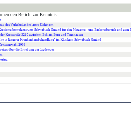
ehmen den Bericht zur Kenntnis.
s
au des Verkehrslandeplatzes Elchingen
 Kreisberufsschulzentrums Schwäbisch Gmünd für den Metzgerei- und Bäckereibereich und zum
 der Kreisstraße 3210 zwischen Eck am Berg und Tannhausen
ranke in längerer Krankenhausbehandlung" im Klinikum Schwäbisch Gmünd
 Kreistagswahl 2009
reises über die Erhebung der Jagdsteuer
en
oring