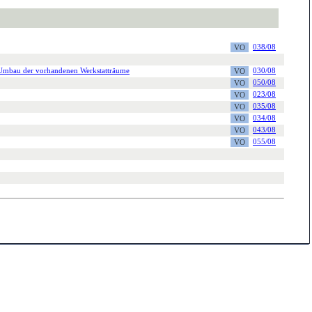
038/08
 Umbau der vorhandenen Werkstatträume
030/08
050/08
023/08
035/08
034/08
043/08
055/08