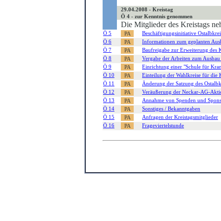
29.04.2008 - Kreistag
Ö 4 - zur Kenntnis genommen
Die Mitglieder des Kreistags n
Ö 5
Beschäftigungsinitiative Ostalbkrei
Ö 6
Informationen zum geplanten Ausb
Ö 7
Baufreigabe zur Erweiterung des
Ö 8
Vergabe der Arbeiten zum Ausbau
Ö 9
Einrichtung einer "Schule für K
Ö 10
Einteilung der Wahlkreise für die
Ö 11
Änderung der Satzung des Ostalbk
Ö 12
Veräußerung der Neckar-AG-Akti
Ö 13
Annahme von Spenden und Spons
Ö 14
Sonstiges / Bekanntgaben
Ö 15
Anfragen der Kreistagsmitglieder
Ö 16
Frageviertelstunde