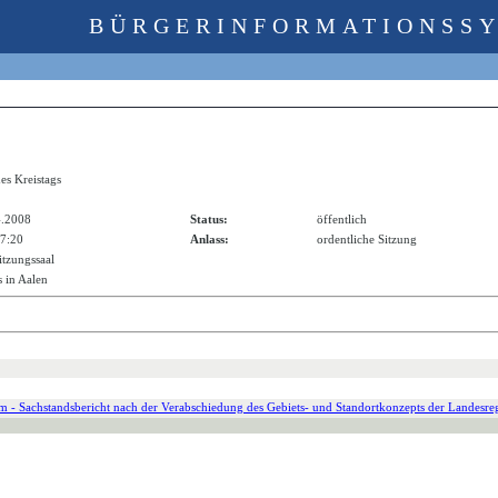
BÜRGERINFORMATIONSS
es Kreistags
4.2008
Status:
öffentlich
17:20
Anlass:
ordentliche Sitzung
itzungssaal
 in Aalen
m - Sachstandsbericht nach der Verabschiedung des Gebiets- und Standortkonzepts der Landesre