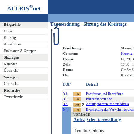
®
ALLRIS
net
Tagesordnung - Sitzung des Kreistags
Bürgerinfo
Home
Kreistag
Ausschüsse
Bezeichnung:
Sitzung d
Fraktionen & Gruppen
Gremium:
Kreistag
Sitzungen
Datum:
Di, 29.0
Kalender
Zeit:
15:00 - 
Raum:
Großer S
Übersicht
Ort:
Kreishaus
Vorlagen
Übersicht
TOP
Betreff
Recherche
Ö 1
Eröffnung und Begrüßung
Textrecherche
Ö 2
Bürgerfragestunde
Ö 3
Abfallgebühren im Ostalbkreis
Ö 4
Evaluierung der Verwaltungsrefor
VORLAGE
Antrag der Verwaltung
Kenntnisnahme.