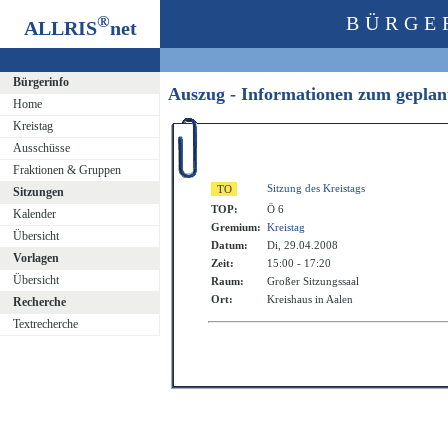
®
BÜRGE
ALLRIS
net
Bürgerinfo
Auszug - Informationen zum geplan
Home
Kreistag
Ausschüsse
Fraktionen & Gruppen
Sitzung des Kreistags
Sitzungen
TOP:
Ö 6
Kalender
Gremium:
Kreistag
Übersicht
Datum:
Di, 29.04.2008
Vorlagen
Zeit:
15:00 - 17:20
Übersicht
Raum:
Großer Sitzungssaal
Ort:
Kreishaus in Aalen
Recherche
Textrecherche