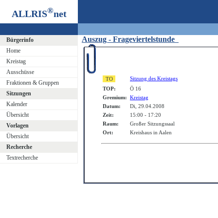
®
ALLRIS
net
Auszug - Frageviertelstunde
Bürgerinfo
Home
Kreistag
Ausschüsse
Sitzung des Kreistags
Fraktionen & Gruppen
TOP:
Ö 16
Sitzungen
Gremium:
Kreistag
Kalender
Datum:
Di, 29.04.2008
Übersicht
Zeit:
15:00 - 17:20
Raum:
Großer Sitzungssaal
Vorlagen
Ort:
Kreishaus in Aalen
Übersicht
Recherche
Textrecherche